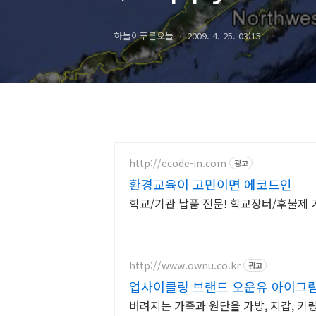
Earth)
하늘이푸른오늘
2009. 4. 25. 03:15
http://ecode-in.com
광고
환경교육이 고민이면 에코드인
학교/기관 납품 전문! 학교장터/후불제 
http://www.ownu.co.kr
광고
업사이클링 브랜드 오운유 아이그
버려지는 가죽과 원단을 가방, 지갑, 