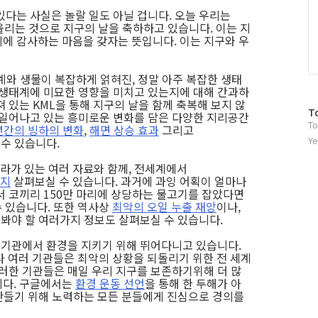
있다는 사실은 놀랄 일도 아닐 겁니다. 오늘 우리는
올리는 것으로 지구의 날을 축하하고 있습니다. 이는 지
에 감사하는 마음을 갖자는 뜻입니다. 이는 지구와 우
계와 생물이 복잡하게 얽혀진, 정말 아주 복잡한 생태
 생태계에 미묘한 영향을 미치고 있는지에 대해 간과하
져 있는 KML을 통해 지구의 날을 함께 축복해 보지 않
방
T
 일어나고 있는 흥미로운 변화를 담은 다양한 지리공간
To
문
년간의 빙하의 변화
,
해면 상승 효과
그리고
자
Ye
수 있습니다.
수
에 올라가 있는 여러 자료와 함께, 전세계에서
는지
살펴보실 수 있습니다. 과거에 과잉 어획이 얼마나
 코끼리 150만 마리에 상당하는 물고기를 잡았다면
수 있습니다. 또한 역사상
최악의 오일 누출 재앙
이나,
 봐야 할 여러가지 정보도 살펴보실 수 있습니다.
러 기관에서 환경을 지키기 위해 뛰어다니고 있습니다.
기타 여러 기관들은 최악의 상황을 되돌리기 위한 전 세계
이러한 기관들은 매일 우리 지구를 보존하기위해 더 많
니다. 구글에서는
환경 운동 선언
을 통해 한 두해가 아
 만들기 위해 노력하는 모든 분들에게 진심으로 경의를