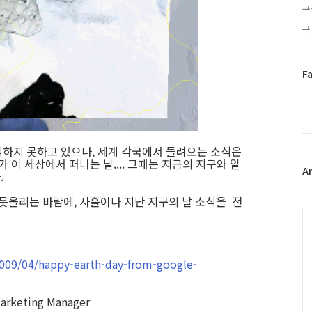
구
구
페
F
이
스
북
트
위
하지 못하고 있으나, 세계 각국에서 들려오는 소식은
터
 이 세상에서 떠나는 날.... 그때는 지금의 지구와 얼
플
A
.
러
그
 못올리는 바람에, 사흘이나 지난 지구의 날 소식을 전
인
C
2009/04/happy-earth-day-from-google-
Marketing Manager