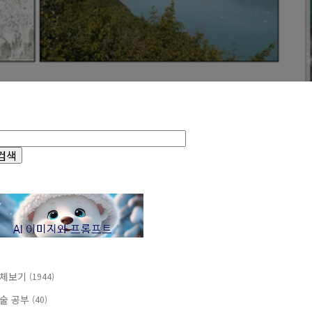
체보기
(1944)
술 공부
(40)