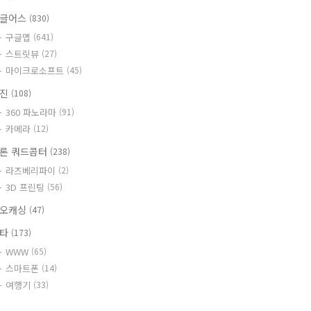
글어스
(830)
구글맵
(641)
스트릿뷰
(27)
마이크로소프트
(45)
사진
(108)
360 파노라마
(91)
카메라
(12)
론 쿼드콥터
(238)
라즈베리파이
(2)
3D 프린팅
(56)
오캐싱
(47)
기타
(173)
WWW
(65)
스마트폰
(14)
여행기
(33)