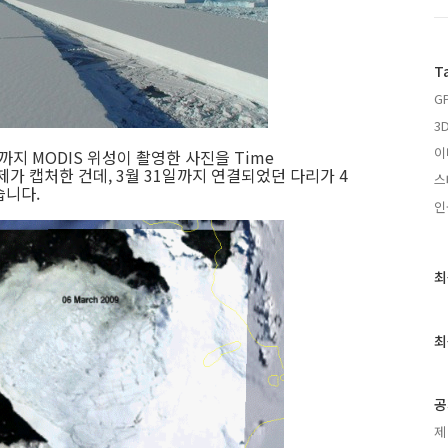
T
G
3
이
까지 MODIS 위성이 촬영한 사진을 Time
 제가 캡처한 건데, 3월 31일까지 연결되었던 다리가 4
스
습니다.
인
최
최
근
글
과
최
인
기
글
공
제