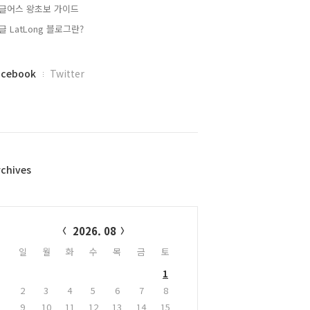
글어스 왕초보 가이드
글 LatLong 블로그란?
acebook
Twitter
rchives
alendar
2026. 08
일
월
화
수
목
금
토
1
2
3
4
5
6
7
8
9
10
11
12
13
14
15