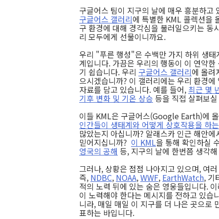
구글어스 팀이 지구의 날에 매우 흥분하고 
구글어스 갤러리
에 특별한 KML 콜렉션을 
구 환경에 대해 경각심을 불러일으키는 동시
리 모두에게 선물이니까요.
우리 "푸른 행성"은 수백만 가지 하위 생태
계입니다. 가끔은 우리의 행동이 이 연약한
기 쉽습니다. 우리
구글어스 갤러리
에 올려
으시겠습니까? 이 갤러리에는 우리 환경에
자료를 담고 있습니다. 예를 들어,
최근 몇 
기후 변화 및 기온 상승
등을 직접 살펴보실 
이들 KML은 구글어스(Google Earth)
인간들이 생태계와 어떻게 상호작용을 하
많았는지 아십니까? 알래스카 인근 해안에서
믿어지십니까?
이 KML
을 통해 확인하실 
영국의 공해
등, 지구의 날에 한번쯤 생각해
그러나, 상황은 점점 나아지고 있으며, 여
즉,
NDBC
,
NOAA
,
WWF
,
EarthWatch
, 
적의 노력 뒤에 있는 숨은 영웅들입니다. 
이 노력해야 한다는 메시지를 전하고 있습
니라, 매일 매일 이 지구를 더 나은 곳으로
표하는 바입니다.