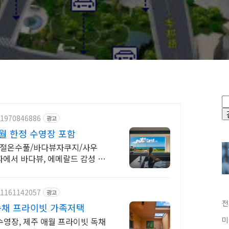
/1970846886
광고
월 한정 수영장 포함
계절온수풀/바다뷰자쿠지/사우
파에서 바다뷰, 에메랄드 감성 수
/1161142057
광고
전
독채 프라이빗 가족저택
미
영장, 제주 애월 프라이빗 독채