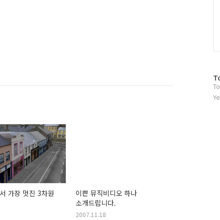
방
T
To
문
자
Ye
수
 가장 멋진 3차원
이쁜 뮤직비디오 하나
소개드립니다.
2007.11.18