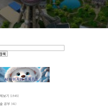
체보기
(1945)
술 공부
(41)