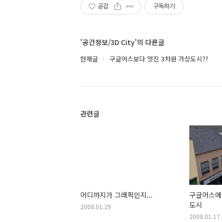
공감
구독하기
'공간정보/3D City'의 다른글
현재글
구글어스보다 멋진 3차원 가상도시??
관련글
어디까지가 그래픽인지...
구글어스에서
도시
2008.01.29
2008.01.17