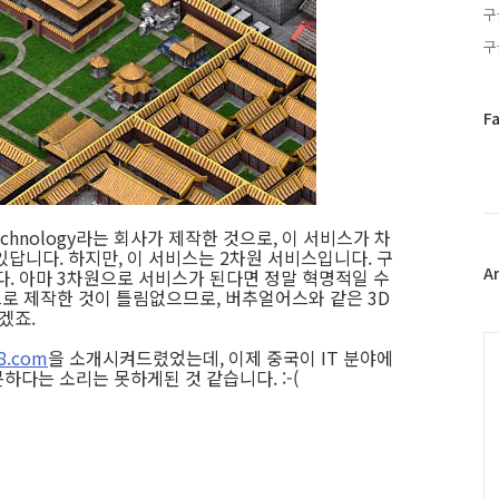
구
구
페
F
이
스
북
트
위
d Technology라는 회사가 제작한 것으로, 이 서비스가 차
터
답니다. 하지만, 이 서비스는 2차원 서비스입니다. 구
플
A
. 아마 3차원으로 서비스가 된다면 정말 혁명적일 수
으로 제작한 것이 틀림없으므로, 버추얼어스와 같은 3D
러
겠죠.
그
인
C
8.com
을 소개시켜드렸었는데, 이제 중국이 IT 분야에
다는 소리는 못하게된 것 같습니다. :-(