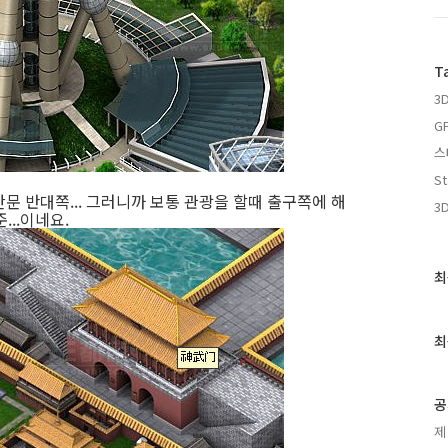
T
3
G
스
St
문 반대쪽... 그러니까 보통 관광을 할때 출구쪽에 해
3D
...이네요.
최
최
근
글
과
최
인
기
글
공
제