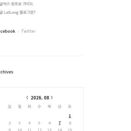
글어스 왕초보 가이드
글 LatLong 블로그란?
acebook
Twitter
rchives
alendar
2026. 08
일
월
화
수
목
금
토
1
2
3
4
5
6
7
8
9
10
11
12
13
14
15