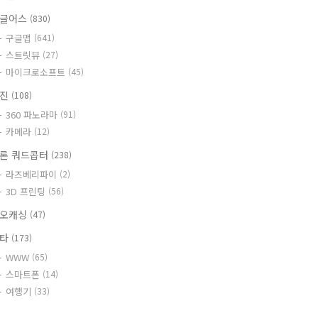
글어스
(830)
구글맵
(641)
스트릿뷰
(27)
마이크로소프트
(45)
사진
(108)
360 파노라마
(91)
카메라
(12)
론 쿼드콥터
(238)
라즈베리파이
(2)
3D 프린팅
(56)
오캐싱
(47)
기타
(173)
WWW
(65)
스마트폰
(14)
여행기
(33)