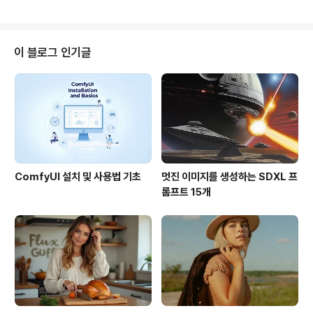
어가 보시면 2D 인터넷지도도 있고, 위의 프로그램을 다운
럽습니다. 그런데, 오늘 Another World의 slowhand님
로..
께서 올리신 포스트에서 구글어스 폰트를 바꾸는 방법이
있다는 것을 보고 직접 해봤습니다. slowhand 님에 따르
면 "구글어스는 폰트폴더에서 한글폰트를 이름순으로 정렬
이 블로그 인기글
한 후 첫번째 한글폰트를 사용하는 것 같"다고 하시네요.
그러니까, 윈도가 설치된 폴더 밑에 있는 fonts 폴더(예:
c:\windows\fonts)속에 들어가서 원하는 폰트의 이름을
가나다 순으로 가장 앞에 오도록 이름만 바꿔주면 그 폰트
가 구글어스를 ..
ComfyUI 설치 및 사용법 기초
멋진 이미지를 생성하는 SDXL 프
롬프트 15개