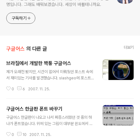
명입니다. 그래도 배워보겠습니다. 세상이 바뀔테니까요.
구독하기
더보기
구글어스
의 다른 글
브라질에서 개발한 짝퉁 구글어스
글 내용
제가 오래전 봤지만, 시간이 없어서 미뤄뒀던 포스트 속에
서 재미있는 기사를 발견했습니다. slashgeo에 포스트된
글인데, NASA에서 개발한 NWW(NASA World Wind)
0
6
2007. 11. 25.
코드를 이용하여, 브라질에서 Geoportal 3D라는 가상
지구 어플리케이션을 개발했다는 내용이었습니다. 현재 2,
700 개의 도시에 대하여 상세한 도로지도가 들어 있으며,
구글어스 한글판 폰트 바꾸기
600여개의 도시에는 정사사진이 포함되어 있다는 내용도
글 내용
있고요. 아무 생각없이 링크를 따라가, Earth Is Squre 라
구글어스 한글판이 나오고 나서 짜증스러웠던 것 중의 하
는 블로그를 보자 깜짝 놀랬습니다. 아래 그림을 발견했기
나가 폰트였습니다. 위에 있는 그림이 대부분 윈도에서 실
때문입니다. 뭔가 다르기는 하지만, 구글어스와 너무 흡사
행될 때의 폰트인데, 두껍고 촌스럽죠. 그나마 해상도가 높
하지 않습니까? 브라질의 Geoportal이라는 사이트에 들
0
10
2007. 11. 25.
은 모니터니 다행이지 해상도를 낮추면 정말 정말 짜증스