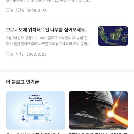
한가운데에서 GRB 080319B라는, 사상 최대의 감사선
폭발이 관측되었다는 내용입니다. 이 사실은 다양한 천문
0
8
2008. 3. 28.
학 관련 구글어스 KML이 올라오는 Ogle Earth를 통해서
알려졌습니다. 물론 이 블로그의 주인장 스테판 긴스(Stef
an Geens)씨는 관측 자료를 KML 로 만들어서 올렸고요.
보르네오에 위치태그된 나무를 심어보세요.
감마선 폭발이란, 태양의 질량과 맞먹는 에너지를 수십 초
글 내용
사이의 짧은 시간에 우주공간에 쏟아내는 현상으로서, 현
3월 24일자 구글 LatLong 블로그 소식입니다. 방금 전
재 천체물리학의 가장 큰 수수께끼의 하나라고 합니다.감
제가 올린 열대우림에 나무한그루 심으세요와 거의 동일한
마선 폭발은 거의 하루에 하나씩 발견된다고 하네요.(참고
내용입니다. 그래서... 별 달리 새로 추가할 사항은 없을 것
자료 : 경향닷컴, GBR) NASA의 스위프트 위성이 감마선
0
2
2008. 3. 25.
같네요. 다만... 아래 그림은 구글어스의 "WWF 보존 프로
폭발을 관측하는 상상도 출처 : 경향닷컴 그런데, 이번 감마
젝트"를 켜고 보르네오섬 인근을 본 모습입니다. WWF 마
선 폭발..
크가 나타난 곳이 많네요... (클릭하면 큰 그림이 뜹니다.)
민, 푸른하늘 ==== Plant a geotagged tree in Born
eo with your name on it! http://google-latlong.bl
이 블로그 인기글
ogspot.com/2008/03/plant-geotagged-tree-in
-borneo-with.html Monday, March 24, 2008 at
9:40 AM Posted by ..