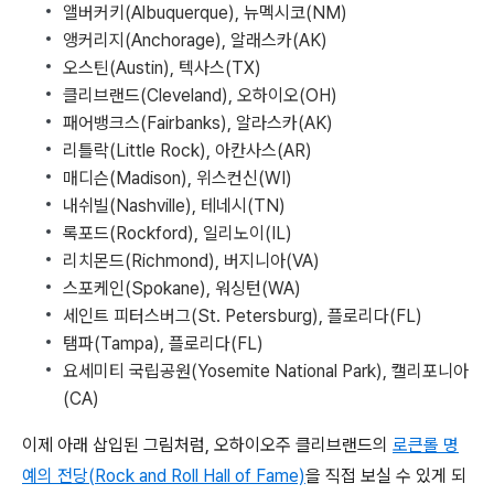
앨버커키(Albuquerque), 뉴멕시코(NM)
앵커리지(Anchorage), 알래스카(AK)
오스틴(Austin), 텍사스(TX)
클리브랜드(Cleveland), 오하이오(OH)
패어뱅크스(Fairbanks), 알라스카(AK)
리틀락(Little Rock), 아칸사스(AR)
매디슨(Madison), 위스컨신(WI)
내쉬빌(Nashville), 테네시(TN)
록포드(Rockford), 일리노이(IL)
리치몬드(Richmond), 버지니아(VA)
스포케인(Spokane), 워싱턴(WA)
세인트 피터스버그(St. Petersburg), 플로리다(FL)
탬파(Tampa), 플로리다(FL)
요세미티 국립공원(Yosemite National Park), 캘리포니아
(CA)
이제 아래 삽입된 그림처럼, 오하이오주 클리브랜드의
로큰롤 명
예의 전당(Rock and Roll Hall of Fame)
을 직접 보실 수 있게 되