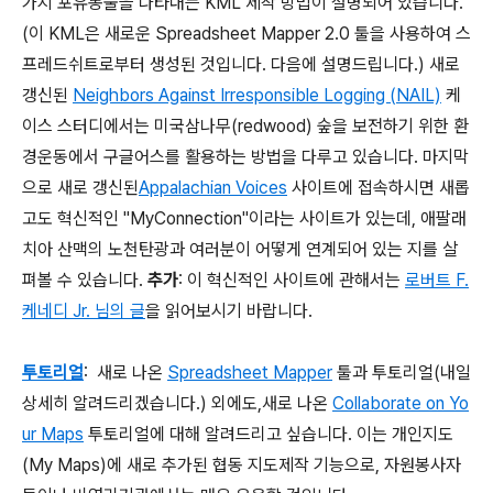
가지 포유동물을 나타내는 KML 제작 방법이 설명되어 있습니다.
(이 KML은 새로운 Spreadsheet Mapper 2.0 툴을 사용하여 스
프레드쉬트로부터 생성된 것입니다. 다음에 설명드립니다.) 새로
갱신된
Neighbors Against Irresponsible Logging (NAIL)
케
이스 스터디에서는 미국삼나무(redwood) 숲을 보전하기 위한 환
경운동에서 구글어스를 활용하는 방법을 다루고 있습니다. 마지막
으로 새로 갱신된
Appalachian Voices
사이트에 접속하시면 새롭
고도 혁신적인 "MyConnection"이라는 사이트가 있는데, 애팔래
치아 산맥의 노천탄광과 여러분이 어떻게 연계되어 있는 지를 살
펴볼 수 있습니다.
추가
: 이 혁신적인 사이트에 관해서는
로버트 F.
케네디 Jr. 님의 글
을 읽어보시기 바랍니다.
투토리얼
: 새로 나온
Spreadsheet Mapper
툴과 투토리얼(내일
상세히 알려드리겠습니다.) 외에도,새로 나온
Collaborate on Yo
ur Maps
투토리얼에 대해 알려드리고 싶습니다. 이는 개인지도
(My Maps)에 새로 추가된 협동 지도제작 기능으로, 자원봉사자