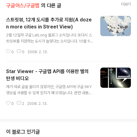
더보기
구글어스/구글맵
의 다른 글
스트릿뷰, 12개 도시를 추가로 지원(A doze
n more cities in Street View)
글 내용
2월 12일자 구글 LatLong 블로그 소식입니다. 또다시 스
트릿뷰를 지원하는 도시가 늘었다는 소식입니다. 10월 9
일에 총 15개의 도시를 지원하게 되었다는 소식에 이어, 이
0
0
2008. 2. 13.
번엔 12개의 도시가 추가되었답니다. 합이 27개나 되네
요. 확인해 보시려면 구글맵에 들어가셔서 오른쪽 위에 있
는 "StreetView"단추를 누르시면 되는데요, 그나마 귀찮
Star Viewer - 구글맵 API를 이용한 별의
아 하실 분들이 많을 것 같아서(우리나라 소식이 아니니
까...ㅠㅠ) 아래에 지원되는 도시를 캡쳐했습니다. 미국지리
탄생 비디오
글 내용
를 잘 모르기는 해도... 이제 왠만한 도시는 다 지원되는 것
제가 따로 글을 올리지 않았지만, 구글맵 API에 구글 SKY
같네요. 제가 처음 들어본 도시도 등장하는 걸로 봐서요. 우
영상을 사용할 수 있게 된지가 꽤 되었습니다. 관련 내용은
리나라에서 스트릿뷰를 서비스하겠다면 20억원이면 제작
Offical Google Maps API 블로그를 참조하시면 됩니
할 수 있다고 말씀드렸는데, 아직도 나서는 분이 없으시다
0
2
2008. 2. 13.
다. 이 구글 Sky 영상을 활용하여 Star Viewer라는 매쉬
니... 왕섭섭하네요..
업이 탄생했습니다. 좌측에는 널리 알려진 성운이나 운하
등의 이름이 배치되어 있고, 이를 클릭하면 해당 천체의 위
치로 이동하고, 이와 관련된 유튜브 비디오를 볼 수 있는 매
쉬업입니다. 아래는 안드로메다 은하를 클릭했을 때의 모
이 블로그 인기글
습입니다. 여기에 들어 있는 비디오들은 단순한 확대사진