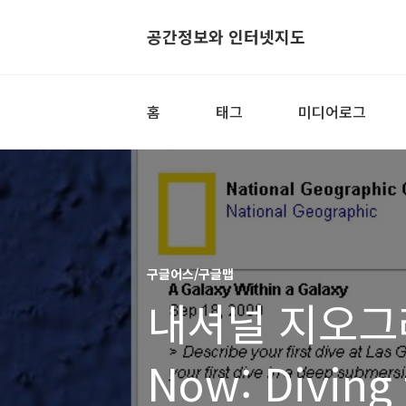
공간정보와 인터넷지도
홈
태그
미디어로그
구글어스/구글맵
내셔널 지오그
Now: Diving