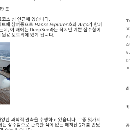
89 분
코코스 섬 인근에 있습니다.
T
젝트에 참여중으로
Hanse Explorer
호와
Argo
가 함께
3
는데, 이 배에는 DeepSee라는 작지만 예쁜 잠수함이
 지원용 보트위에 있게 됩니다.
Ge
스
Go
Dr
3
최
최
근
글
과
최
인
기
양한 과학적 관측을 수행하고 있습니다. 그중 몇가지
글
에는 잠수함으로 관측한 적이 없는 해저산 2개를 만났
공
할 수는 없습니다.