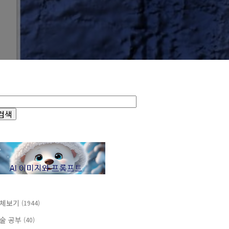
체보기
(1944)
술 공부
(40)