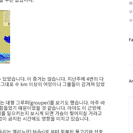
제
구
구
페
F
이
스
북
트
위
터
 있었습니다. 이 증거는 많습니다. 지난주에 4번의 다
플
A
 그대로 수 km 이상의 어망이나 그물들이 감겨져 있었
러
그
인
C
대형 그루퍼(grouper)를 보기도 했습니다. 아주 바
 힘들었기 때문이었을 것 같습니다. 아마도 이 근방에
제를 일으키는지 보시게 되면 가슴이 찢어지실 거라고
업이 금지된 시간에도 영향을 미치고 있습니다.
리는 엘리뇨(El Niño)로 부터 회복된 물고기와 산호