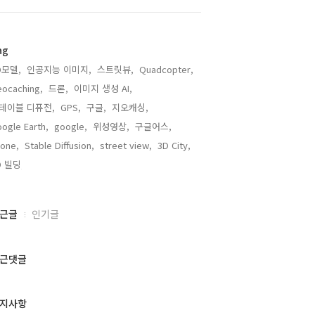
ag
D모델,
인공지능 이미지,
스트릿뷰,
Quadcopter,
ocaching,
드론,
이미지 생성 AI,
테이블 디퓨전,
GPS,
구글,
지오캐싱,
ogle Earth,
google,
위성영상,
구글어스,
one,
Stable Diffusion,
street view,
3D City,
D 빌딩,
근글
인기글
근댓글
지사항