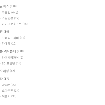
글어스
(830)
구글맵
(641)
스트릿뷰
(27)
마이크로소프트
(45)
사진
(108)
360 파노라마
(91)
카메라
(12)
론 쿼드콥터
(238)
라즈베리파이
(2)
3D 프린팅
(56)
오캐싱
(47)
기타
(173)
WWW
(65)
스마트폰
(14)
여행기
(33)