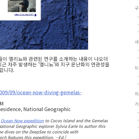
구
들이 엘리뇨와 관련된 연구를 소개하는 내용이 나오더
, 최근 자주 발생하는 '엘니뇨'와 지구 온난화의 연관성을
드
랍니다.
2009/09/ocean-now-diving-gemelas-
지
PM
-Residence, National Geographic
r
Ocean Now expedition
to Cocos Island and the Gemelas
ational Geographic explorer Sylvia Earle to author this
ne dives on the DeepSee to coincide with
hich features this expedition
. --Ed.]