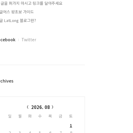
 글을 퍼가지 마시고 링크를 달아주세요
글어스 왕초보 가이드
글 LatLong 블로그란?
acebook
Twitter
rchives
alendar
2026. 08
일
월
화
수
목
금
토
1
2
3
4
5
6
7
8