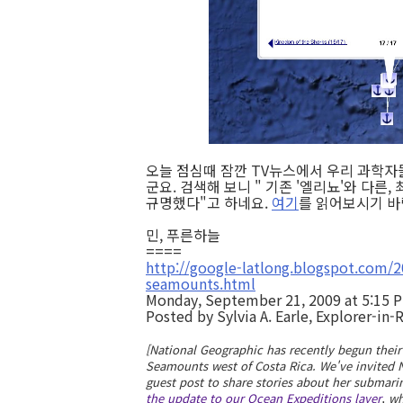
오늘 점심때 잠깐 TV뉴스에서 우리 과학자
군요. 검색해 보니 " 기존 '엘리뇨'와 다른
규명했다"고 하네요.
여기
를 읽어보시기 바
민, 푸른하늘
====
http://google-latlong.blogspot.com/
seamounts.html
Monday, September 21, 2009 at 5:15 
Posted by Sylvia A. Earle, Explorer-in
[National Geographic has recently begun thei
Seamounts west of Costa Rica.
We've invited N
guest post to share stories about her submari
the update to our Ocean Expeditions layer
, w