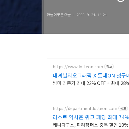
Seamounts)
하늘이푸른오늘
2009. 9. 24. 14:24
https://www.lotteon.com
광고
내셔널지오그래픽 X 롯데ON 첫구매
택!
썸머 최종가 최대 22% OFF + 최대 2
https://department.lotteon.com
광고
라스트 역시즌 위크 패딩 최대 74%
캐나다구스, 파라점퍼스 중복 할인 10% 