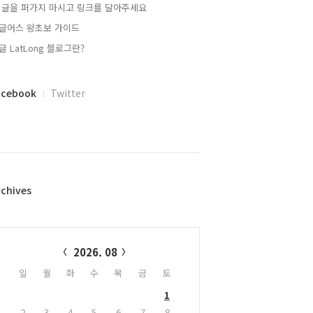
 글을 퍼가지 마시고 링크를 달아주세요
글어스 왕초보 가이드
글 LatLong 블로그란?
acebook
Twitter
rchives
alendar
2026. 08
일
월
화
수
목
금
토
1
2
3
4
5
6
7
8