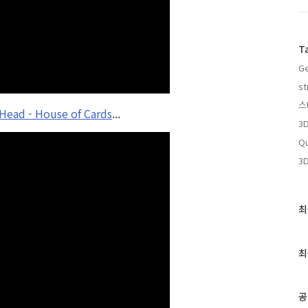
T
Ge
st
스
Head - House of Cards
...
3
Qu
3D
최
최
근
글
과
최
인
기
글
공