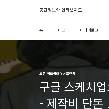
공간정보와 인터넷지도
홈
태그
미디어로그
드론 쿼드콥터/3D 프린팅
구글 스케치업
- 제작비 단돈 