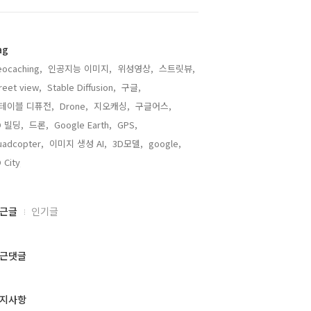
ag
ocaching,
인공지능 이미지,
위성영상,
스트릿뷰,
reet view,
Stable Diffusion,
구글,
테이블 디퓨전,
Drone,
지오캐싱,
구글어스,
D 빌딩,
드론,
Google Earth,
GPS,
adcopter,
이미지 생성 AI,
3D모델,
google,
 City,
근글
인기글
근댓글
지사항