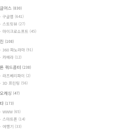
글어스
(830)
구글맵
(641)
스트릿뷰
(27)
마이크로소프트
(45)
사진
(108)
360 파노라마
(91)
카메라
(12)
론 쿼드콥터
(238)
라즈베리파이
(2)
3D 프린팅
(56)
오캐싱
(47)
기타
(173)
WWW
(65)
스마트폰
(14)
여행기
(33)