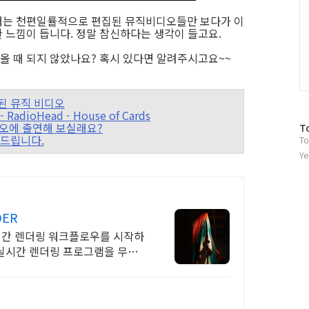
저는 천편일률적으로 편집된 뮤직비디오들만 보다가 이
 느낌이 듭니다. 정말 참신하다는 생각이 들고요.
 때 되지 않았나요? 혹시 있다면 알려주시고요~~
작된 뮤직 비디오
adioHead - House of Cards
뮤직비디오에 출연해 보실래요?
방
T
소개드립니다.
To
문
자
Ye
수
DER
 실시간 렌더링 워크플로우를 시작하
 실시간 렌더링 프로그램을 무료