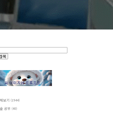
체보기
(1944)
술 공부
(40)