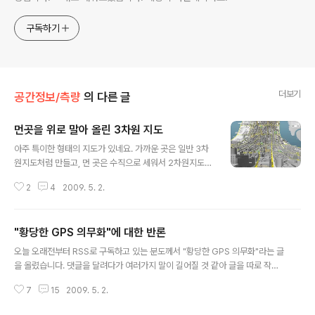
구독하기
더보기
공간정보/측량
의 다른 글
먼곳을 위로 말아 올린 3차원 지도
글 내용
아주 특이한 형태의 지도가 있네요. 가까운 곳은 일반 3차
원지도처럼 만들고, 먼 곳은 수직으로 세워서 2차원지도처
럼 만든 지도입니다. (via The Map Room) 이 지도는 디
2
4
2009. 5. 2.
자인 컨설팅 회사인 "Schulze and Webb"에서 제작한
것인데, 지도의 제목은 "Here and There" 라고 하네요.
우선 아래 그림을 보시길... 제목을 정말 잘 지었다고 생각
"황당한 GPS 의무화"에 대한 반론
되네요. 아래는 또 다른 지도입니다. 뉴욕 지리를 잘 모르지
글 내용
만, 아마도 이 지도는 위에 있는 지도와 반대방향에서 제작
오늘 오래전부터 RSS로 구독하고 있는 분도께서 "황당한 GPS 의무화"라는 글
한 것 같습니다. 이 두가지 지도는 한정판으로 제작되어, 4
을 올렸습니다. 댓글을 달려다가 여러가지 말이 길어질 것 같아 글을 따로 작성
0 달러(우리나라에선 운송료포함 65 달러)에 판매하고 있
하기로 했습니다. 분도님의 글은 "통신사와 원천기술을 가져 로열티를 먹는 물
다고 합니다. ==== 그런데... 저는 이 지도를 보면서 차장
7
15
2009. 5. 2.
건너 국가들의 금전적인 이득"을 빼고도 핸드폰에 GPS를 들고 다니는 건 거의
자동항법장치, 즉 내비게이션에 응용하면 어떨까..
이득이 없다고 말씀하시고 계십니다. 아래에서 네모를 쳐둔 것은 분도님의 글을