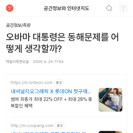
검색하기
공간정보와 인터넷지도
티스토리
공간정보/측량
오바마 대통령은 동해문제를 어
떻게 생각할까?
하늘이푸른오늘
2009. 6. 29. 11:54
https://m.lotteon.com
광고
내셔널지오그래픽 X 롯데ON 첫구매
최대 5천원 혜택!
썸머 최종가 최대 22% OFF + 최대 28% 중
복할인 혜택
http://m.coupang.com
광고