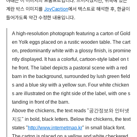
아래는 이 이미지의 프롬프트입니다. 느끼시겠지만, 위쪽에 있는
계란 박스 이미지를
JoyCaption
에서 텍스트로 해석한 후, 한글이
들어가도록 약간 수정한 내용입니다.
A high-resolution photograph featuring a carton of Gold
en Yolk eggs placed on a rustic wooden table. The cart
on, predominantly white with a glossy finish, is promine
ntly displayed. It has a colorful, cartoon-style label on t
he front. The label depicts a pastoral scene with a red
barn in the background, surrounded by lush green field
s and a blue sky with a yellow sun. Four white chicken
s are illustrated on the right side of the label, with one s
tanding in front of the barn.
Above the chickens, the text reads "공간정보와 인터넷
지도" in bold, black letters. Below the chickens, the text
states "
http://www.internetmap.kr
" in small black font.
The carton is placed on a yellow and white checkered