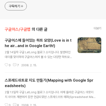
구독하기
더보기
구글어스/구글맵
의 다른 글
구글어스에 들어있는 하트 모양(Love is in t
he air...and in Google Earth!)
글 내용
2월 14일자 구글 LatLong 블로그 소식입니다. 발렌타인
데이를 맞이하여 구글어스에서 볼 수 있는 다양한 하트모
양을 소개하는 내용입니다. 이 KML 파일을 실행시키시면
0
7
2008. 2. 15.
직접 보실 수 있습니다. 사실 며칠 전에 Google Earth H
acks blog에서 발견한 하트모양을 담은 비디오를 사용해
서 새해복 많이 받으세요!!라고 인사를 드렸는데, 이 비디오
스프레드쉬트로 지도 만들기(Mapping with Google Spr
에 있는 내용과 이 KML 파일은 거의 동일한 내용을 담고
있습니다. 발렌타인 데이와 관련하여, Google Earth Blo
eadsheets)
글 내용
g에는, 결혼 프로포즈 영상 콜렉션 KML이 올라왔습니다.
2월 13일자 구글 LatLong 블로그 소식입니다. 어제 올라온 구글어스 아웃리
들판이나 길 등에 "누구누구씨, 나와 결혼해주세요"하는 글
치 사이트 개편에서 잠깐 언급되었던 스프레드쉬트 매퍼(Spreadsheet Map
을 남긴 곳들을 모아둔 것입니다. (총 6개가 있습니다.) 그
per) 2.0에 대한 내용입니다. 이 도구는 말그대로 구글 스프레드쉬트에 적당한
중에서 다음의 그림에는 자세한 내용이 적혀져 있습니다..
0
8
2008. 2. 15.