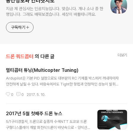
공간정보와 인터넷지도
지금 제 관심사는 인공지능입니다. 맞습니다. 개나 소나 중 한
명입니다. 그래도 배워보겠습니다. 세상이 바뀔테니까요.
구독하기
더보기
드론 쿼드콥터
의 다른 글
멀티콥터 튜닝(Multicopter Tuning)
글 내용
Ardupilot은 기본 PID 설정으로도 대부분의 RC 기체를 박스에서 꺼내자마자
안전하게 날릴 수 있다. 바람속에서도 Tight한 항법과 안정적인 성능이 발휘되
는 등, 멀티콥터를 잘 날리려면 비행콘트롤러 파라미터를 튜닝할 필요가 있다.
0
0
2017. 5. 10.
아래의 항목을 참고하라. 자동튜닝(AutoTune) 비행중 롤 핏치 튜닝(Roll and
Pitch Tuning)고급 튜닝(Advanced Tuning) 확장 칼만필터(Ardupilot Ex
tended Kalman Filter(EKF)) ===원문 : http://ardupilot.org/copter/d
2017년 5월 첫째주 드론 뉴스
ocs/common-tuning.html다음글 : 자동튜닝(AutoTune)
글 내용
5/1구리경찰서, 드론으로 실종자 수색NTT 도코모 드론
구형디스플레이 개발 회전식드론이 바닷속으로 - 양식산