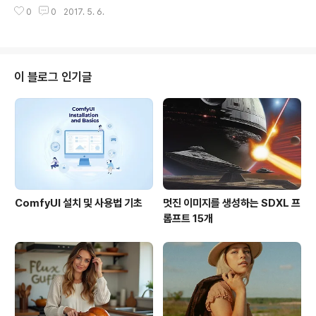
업에 부는 드론 열품라이브 드론맵 기술, UN 현장지원부에
0
0
2017. 5. 6.
서 시연DJI 핫셀블라드기술 1억화소 카메라 드론 3만달러
미국 FAA, 새로운스타일의 항공규제지도 오픈. 드론도 규
제됨. 지도 배포중DJI, 시라아 및 이라크 지역 비행금지구
역으로IBM, 드론간 물건 전달해줄 수 있는 시스템 특허신
청 여기를 보세요.FAA, 달라스 공항에서 드론 감지 기술
이 블로그 인기글
시험중시애틀의 Wibotic, 드론 무선 충전기술3DR 펀딩
중. 데이터 플랫폼으로 살아남아야?골프 스타, 결혼식에 앤
티드론 기술 사용노르웨이 GRIFF Aviation의 초대형 드
론... 플로리다에 공장오픈드론이 우리의 미래를 바꿀 것. -
17가지씨게이트..
ComfyUI 설치 및 사용법 기초
멋진 이미지를 생성하는 SDXL 프
롬프트 15개