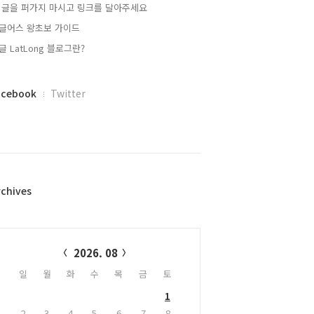
 글을 퍼가지 마시고 링크를 달아주세요
글어스 왕초보 가이드
글 LatLong 블로그란?
acebook
Twitter
rchives
alendar
2026. 08
일
월
화
수
목
금
토
1
2
3
4
5
6
7
8