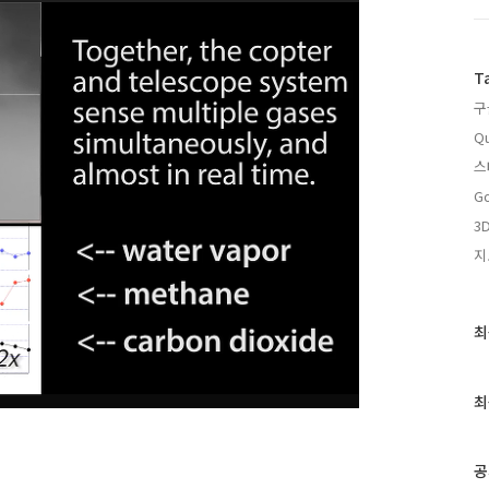
T
구
Qu
스
Go
3D
지
최
최
근
글
과
최
인
기
글
공