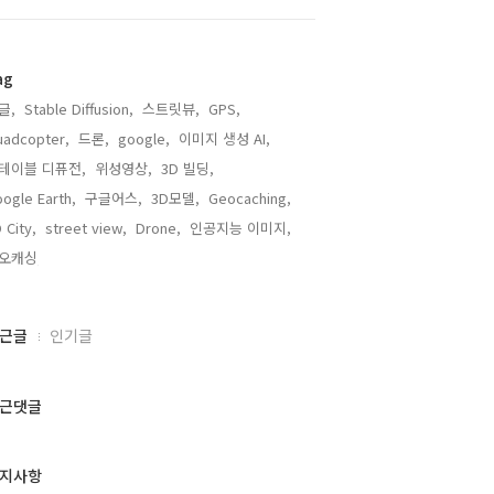
ag
글,
Stable Diffusion,
스트릿뷰,
GPS,
adcopter,
드론,
google,
이미지 생성 AI,
테이블 디퓨전,
위성영상,
3D 빌딩,
ogle Earth,
구글어스,
3D모델,
Geocaching,
 City,
street view,
Drone,
인공지능 이미지,
오캐싱,
근글
인기글
근댓글
지사항