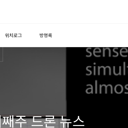
위치로그
방명록
 네째주 드론 뉴스