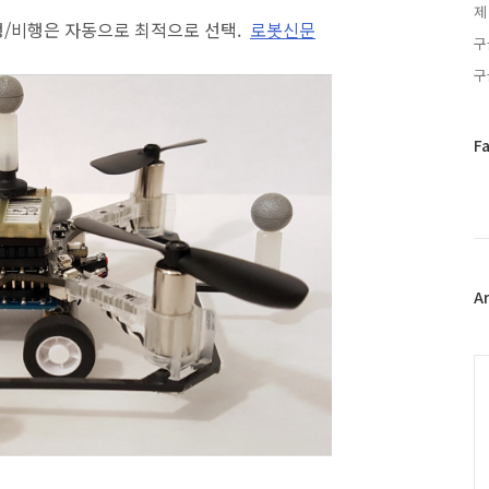
제
/비행은 자동으로 최적으로 선택.
로봇신문
구
구
페
F
이
스
북
트
위
터
플
A
러
그
인
C