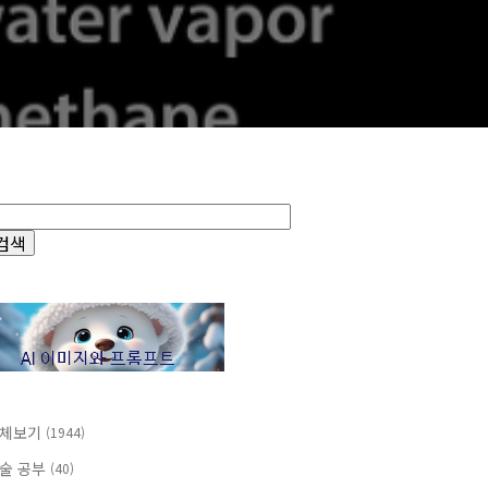
체보기
(1944)
술 공부
(40)