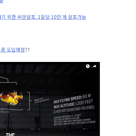
충
구하기 위한 씨앗살포. 1일당 10만 개 살포가능
 드론 도입예정
??