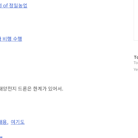
d of 정밀농업
 비행 수행
방
T
To
문
자
Ye
수
 태양전지 드론은 한계가 있어서.
내용.
여기도