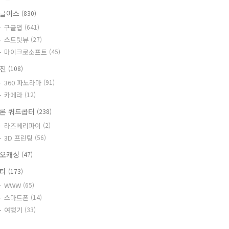
글어스
(830)
구글맵
(641)
스트릿뷰
(27)
마이크로소프트
(45)
사진
(108)
360 파노라마
(91)
카메라
(12)
론 쿼드콥터
(238)
라즈베리파이
(2)
3D 프린팅
(56)
오캐싱
(47)
기타
(173)
WWW
(65)
스마트폰
(14)
여행기
(33)