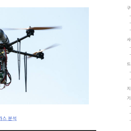
구
드
지
가스 분석