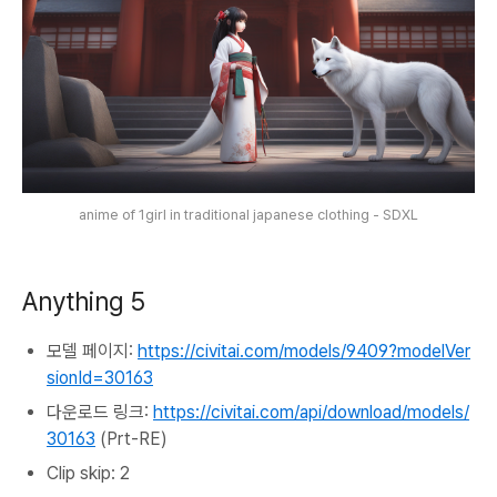
anime of 1girl in traditional japanese clothing - SDXL
Anything 5
모델 페이지:
https://civitai.com/models/9409?modelVer
sionId=30163
다운로드 링크:
https://civitai.com/api/download/models/
30163
(Prt-RE)
Clip skip: 2