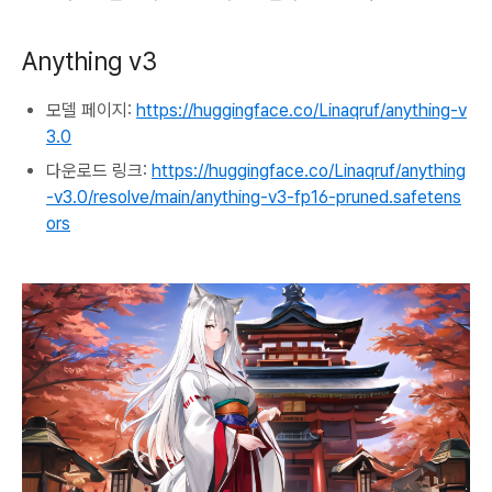
Anything v3
모델 페이지:
https://huggingface.co/Linaqruf/anything-v
3.0
다운로드 링크:
https://huggingface.co/Linaqruf/anything
-v3.0/resolve/main/anything-v3-fp16-pruned.safetens
ors