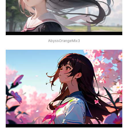
AbyssOrangeMix3