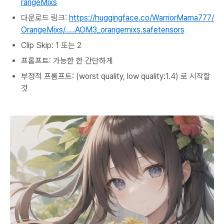
rangeMixs
다운로드 링크:
https://huggingface.co/WarriorMama777/
OrangeMixs/.....AOM3_orangemixs.safetensors
Clip Skip: 1 또는 2
프롬프트: 가능한 한 간단하게
부정적 프롬프트: (worst quality, low quality:1.4) 로 시작할
것