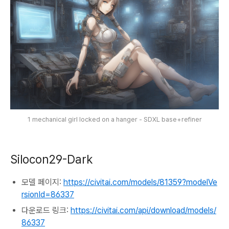
1 mechanical girl locked on a hanger - SDXL base+refiner
Silocon29-Dark
모델 페이지:
https://civitai.com/models/81359?modelVe
rsionId=86337
다운로드 링크:
https://civitai.com/api/download/models/
86337