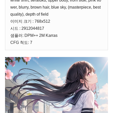
white shirt, serafuku, upper body, from side, pink flo
wer, blurry, brown hair, blue sky, (masterpiece, best
quality), depth of field
이미지 크기 : 768x512
시드 : 2912044817
샘플러: DPM++ 2M Karras
CFG 척도: 7