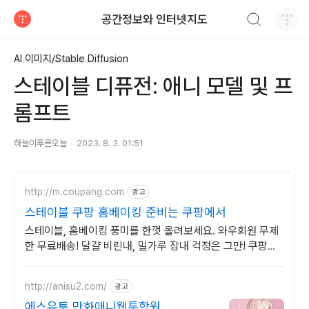
검색하기
공간정보와 인터넷지도
티스토리
AI 이미지/Stable Diffusion
스테이블 디퓨전: 애니 모델 및 프
롬프트
하늘이푸른오늘
2023. 8. 3. 01:51
http://m.coupang.com
광고
스테이블 쿠팡 홈베이킹 준비는 쿠팡에서
스테이블, 홈베이킹 풍미를 한껏 올려보세요. 와우회원 무제
한 무료배송! 달걀 비린내, 밀가루 잡내 걱정은 그만! 쿠팡에
서 향긋한 베이킹을 시작하세요.
http://anisu2.com/
광고
에스유투 만화애니웹툰학원