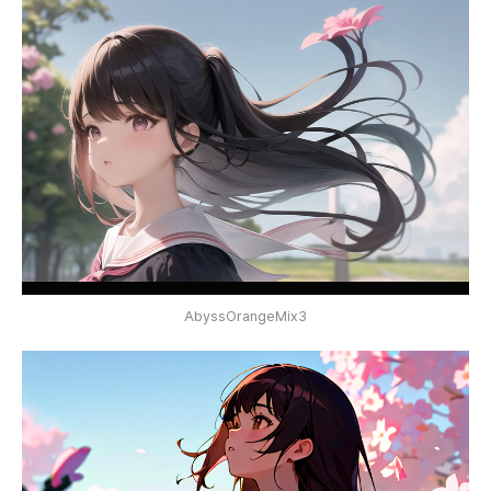
AbyssOrangeMix3