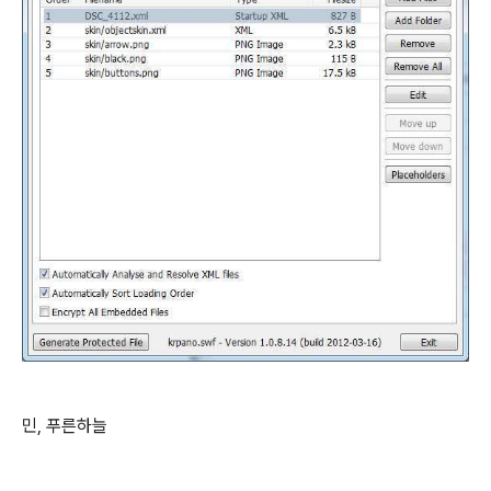
민, 푸른하늘