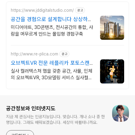
https://www.jddigitalstudio.com/
광고
공간을 경험으로 설계합니다 상상하는
모든 것을 구현!
미디어아트, 3D콘텐츠, 전시공간의 통합, 사
람을 머무르게 만드는 몰입형 경험구축
http://www.re-plica.com
광고
오브젝트VR 전문 레플리카 포토스캔
부스, 실사3D스캔!
실사 컬러텍스처 맵을 갖춘 공간, 사물, 인체
의 오브젝트VR, 3D모델링 서비스 실사컬러
텍스처맵을 보유한 3D스캔 서비스를 받아보
세요!
로그 정보
공간정보와 인터넷지도
지금 제 관심사는 인공지능입니다. 맞습니다. 개나 소나 중 한
명입니다. 그래도 배워보겠습니다. 세상이 바뀔테니까요.