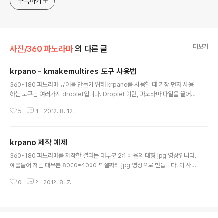
구독하기
더보기
사진/360 파노라마
의 다른 글
krpano - kmakemultires 도구 사용법
글 내용
360*180 파노라마 뷰어를 만들기 위해 krpano를 사용할 때 가장 먼저 사용
하는 도구는 여러가지 droplet입니다. Droplet 이란, 파노라마 파일을 끌어다
놓으면 된다(drag & drop)는 뜻으로, 적당한 파노라마 파일을 끌어 놓기만 하
5
4
2012. 8. 12.
면 왠만큼 쓸만한 파노라마 뷰어파일을 만들 수 있습니다. MAKE PANO (NO
RMAL) Droplet - 가장 일반적인 360도 풀스크린 파노라마용. 파노라마 전
체를 한꺼번에 불러들인 뒤 실행됨. 기본 버튼이 포함되어 있음. Flash/HTML
krpano 제작 예제
5 공용 MAKE PANO (MULTIRES) Droplet - 다중해상도 파노라마용. 필요
글 내용
한 부분만 먼저 읽어들인 뒤 실행. (속도가 빠름). 파노라마 파일의 크기 제한이
360*180 파노라마를 제작한 결과는 대부분 2:1 비율의 대형 jpg 영상입니다.
없음. Flash/HTML5 공용 MA..
예를들어 저는 대부분 8000*4000 픽셀짜리 jpg 영상으로 만듭니다. 이 사진
을 그냥 보는 것도 흥미롭기는 하지만, 우리가 일반적으로 보는 영상과는 차이
0
2
2012. 8. 7.
가 있을 뿐 아니라, 특히 위아래 부분은 엄청나게 왜곡이 되어 있어 불편할 수 있
습니다. 따라서 360*180 파노라마를 다른 사람들과 공유하려면 특별한 view
가 필요합니다. 예를 들면 저는 DevalViewer 라는 뷰어를 사용하고 있습니다.
하지만, 온라인으로 공유하려면 다른 방식이 필요합니다. 저는 이제까지 360ci