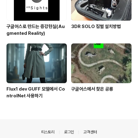
구글어스로 만드는 증강현실(Au
3DR SOLO 짐벌 설치방법
gmented Reality)
Flux1 dev GUFF 모델에서 Co
구글어스에서 찾은 공룡
ntrolNet 사용하기
의안내
티스토리
로그인
고객센터