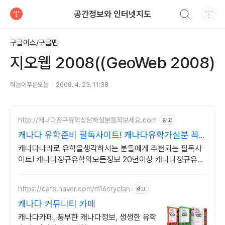
검색하기
공간정보와 인터넷지도
티스토리
구글어스/구글맵
지오웹 2008((GeoWeb 2008)
하늘이푸른오늘
2008. 4. 23. 11:38
http://캐나다정규유학상담하실분들꼭보세요.com
광고
캐나다 유학준비 필독사이트! 캐나다유학가실분 꼭보
세요!
캐나다나라로 유학을생각하시는 분들에게 추천되는 필독사
이트! 캐나다정규유학의모든정보 20년이상 캐나다정규유학
만 전문으로 상담해온 업체모음 중고등학생혼자유학, 대학유
학
https://cafe.naver.com/m16cryclan
광고
캐나다 커뮤니티 카페
캐나다카페, 풍부한 캐나다정보, 생생한 유학