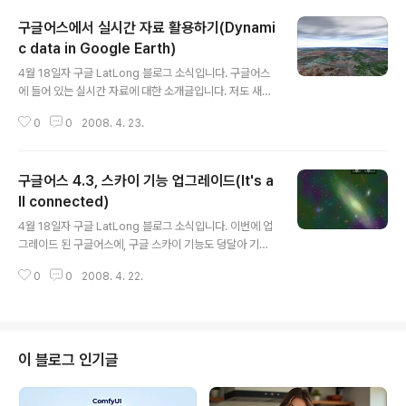
구글어스에서 실시간 자료 활용하기(Dynami
c data in Google Earth)
글 내용
4월 18일자 구글 LatLong 블로그 소식입니다. 구글어스
에 들어 있는 실시간 자료에 대한 소개글입니다. 저도 새로
운 기능이 발표될 때마다 소개시켜드리긴 했는데, 구글어
0
0
2008. 4. 23.
스에서 실시간으로 변경되는 자료를 모두 정리하니 좀 있
네요... 먼저 날씨 레이어는 작년 11월 초에 처음 등장하였
습니다. 구름 사진은 캘리포니아주 몬터레이시에 있는 해
구글어스 4.3, 스카이 기능 업그레이드(It's a
군 연구 실험실(Naval Research Laboratory)에서 한
시간마다 제작한다고 합니다. 우리나라에서는 제공되지 않
ll connected)
글 내용
지만, 레이더 영상은 매 15분마다 갱신된다고 하네요. 아래
4월 18일자 구글 LatLong 블로그 소식입니다. 이번에 업
그림은 서울 부근에서 하늘이 보이도록 설정한 화면인데
그레이드 된 구글어스에, 구글 스카이 기능도 덩달아 기능
요, 여기에서 보이는 구름이 그냥 그래픽으로 제작된 것이
향상이 이루어졌다는 내용입니다. 먼저, 지구모드에서 스
아니라, 실제의 구름레이어를 사용하여 표시한 것입니다.
0
0
2008. 4. 22.
카이모드로, 또 반대로 전환할 때 속도가 빨라졌습니다. 실
다음으로 실시간 교통정보..
제로 해보시면 차이가 분명히 느껴질 것입니다. 두번째로,
Celestron, Hubblecast, StarDate, 및 Virtual Touri
sm 등 4가지 레이어가 추가되었습니다. 이 중에서 Celes
tron와 Virtual Tourism 은 교육센터 폴더에 추가되었으
이 블로그 인기글
며, Hubblecast와 StarDate는 현재 스카이이벤트 폴더
를 열어보시면 나옵니다. 이중에서 Virtual Tourism은 정