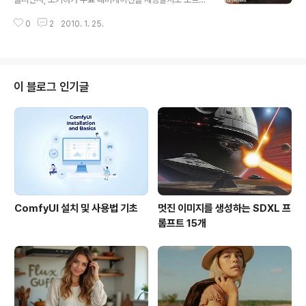
60도로 둘러볼 수 있는 스트리트뷰(Street View)까지 볼
다... 는 생각을 했었는데, 정말 그게 현실화 되었습니다. 노
수 있는데 무료로 제공되니, 전문 업체들이 타격을 입을 수
0
2
2010. 1. 25.
키아의 보도자료에 의하면, "차량용 내비게이션 뿐만 아니
밖에요. 기본적으로 스마트폰에는 지도가 들어있고, GPS
라, 보행자용 내비게이션을 포함한 Ovi Maps 새버전을
도 들어 있습니다. ..
공개할 때, 무료로 www.nokia.com/maps 에서 다운로
드 받을 수 있도록 할 계획"이라고 발표했습니다. 이렇게
되면 모바일 내비게이션 시장이 2배로 커질 것이라고 예상
이 블로그 인기글
하고 있답니다. 이 Ovi Maps에는 현재 180여개국의 상
세한 지도가 포함되어 있고, 74개국에서는 턴바이턴 음성
안내가, 10개국에서는 실시간 교통정보가 지원된다고 합
니다. 그러니까... 세계 어느 나라에 가더라도 언제든지 내
비게이션을 무료..
ComfyUI 설치 및 사용법 기초
멋진 이미지를 생성하는 SDXL 프
롬프트 15개