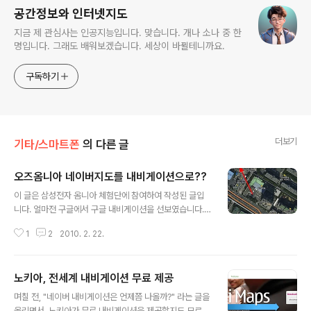
공간정보와 인터넷지도
지금 제 관심사는 인공지능입니다. 맞습니다. 개나 소나 중 한
명입니다. 그래도 배워보겠습니다. 세상이 바뀔테니까요.
구독하기
더보기
기타/스마트폰
의 다른 글
오즈옴니아 네이버지도를 내비게이션으로??
글 내용
이 글은 삼성전자 옴니아 체험단에 참여하여 작성된 글입
니다. 얼마전 구글에서 구글 내비게이션을 선보였습니다.
무선네트워크를 통해 구글맵 지도를 실시간으로 다운로드
1
2
2010. 2. 22.
받아서 길을 찾아주고, 경로를 안내해 주는 기능입니다. 모
토롤라에서 개발한 드로이드(Droid)에 처음 탑재되었고,
얼마전 나온 구글 스마트폰인 넥서스 원(Nexus One)에
노키아, 전세계 내비게이션 무료 제공
도 탑재되었습니다. 이 때문에 미국 GPS 업체들의 주가가
글 내용
폭락하는 사태가 벌어졌었죠. 위성영상도 볼 수 있고, 실시
며칠 전, "네이버 내비게이션은 언제쯤 나올까?" 라는 글을
간 교통정보도 활용할 수 있고, 심지어는 거리의 모습을 3
올리면서, 노키아가 무료 내비게이션을 제공할지도 모르겠