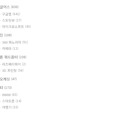
글어스
(830)
구글맵
(641)
스트릿뷰
(27)
마이크로소프트
(45)
사진
(108)
360 파노라마
(91)
카메라
(12)
론 쿼드콥터
(238)
라즈베리파이
(2)
3D 프린팅
(56)
오캐싱
(47)
기타
(173)
WWW
(65)
스마트폰
(14)
여행기
(33)