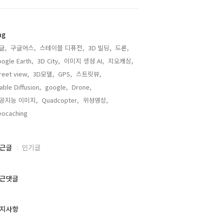
ag
글,
구글어스,
스테이블 디퓨전,
3D 빌딩,
드론,
ogle Earth,
3D City,
이미지 생성 AI,
지오캐싱,
reet view,
3D모델,
GPS,
스트릿뷰,
able Diffusion,
google,
Drone,
공지능 이미지,
Quadcopter,
위성영상,
ocaching,
근글
인기글
근댓글
지사항