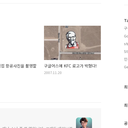
T
구
Go
st
St
인
직접 항공사진을 촬영할
구글어스에 KFC 로고가 박혔다!
Ge
2007.11.20
최
최
근
글
과
최
인
기
글
공