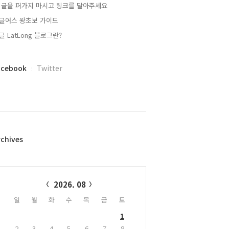
 글을 퍼가지 마시고 링크를 달아주세요
글어스 왕초보 가이드
글 LatLong 블로그란?
acebook
Twitter
rchives
alendar
2026. 08
일
월
화
수
목
금
토
1
2
3
4
5
6
7
8