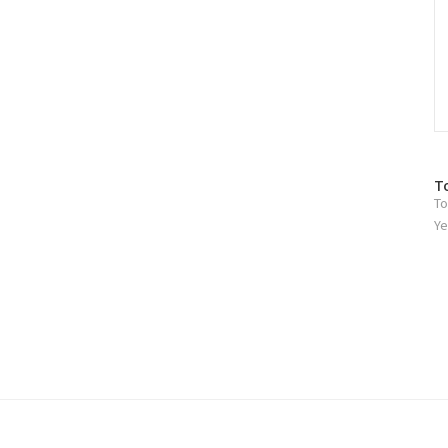
방
T
To
문
자
Ye
수