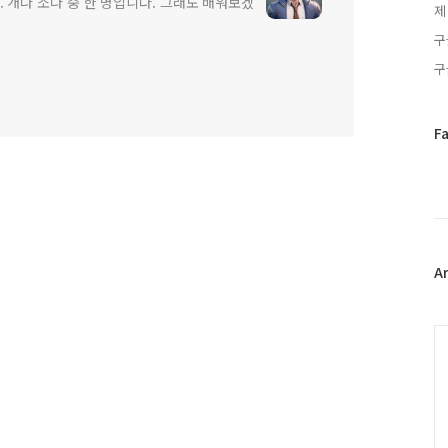
 개나 소나 중 한 명입니다. 그래도 배워보겠
제
구
구
페
F
이
스
북
트
위
터
플
A
러
그
인
C