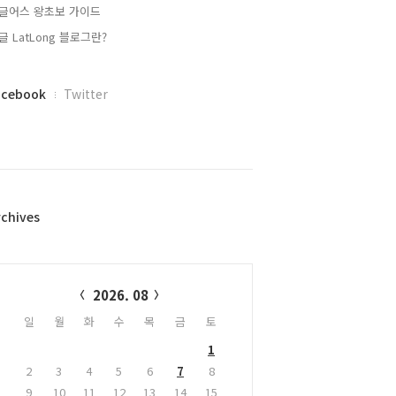
글어스 왕초보 가이드
글 LatLong 블로그란?
acebook
Twitter
rchives
alendar
2026. 08
일
월
화
수
목
금
토
1
2
3
4
5
6
7
8
9
10
11
12
13
14
15