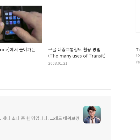
방
T
hone)에서 돌아가는
구글 대중교통정보 활용 방법
To
문
(The many uses of Transit)
자
Ye
2008.01.21
수
 개나 소나 중 한 명입니다. 그래도 배워보겠