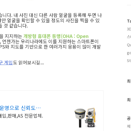
니다. 내 사진 대신 다른 사람 얼굴을 등록해 두면 나
야만 얼굴을 확인할 수 있을 정도의 사진을 찍을 수 있
T
 것 같습니다.
3
폼을 지지하는
개방형 휴대폰 동맹(OHA : Open
스
, 언젠가는 우리나라에도 이를 지원하는 스마트폰이
Qu
GPS와 지도를 기반으로 한 여러가지 응용이 많이 개발
go
St
구 게임
도 읽어보시길...
최
최
근
글
과
최
인
 운영으로 신뢰도
기
매입,판매,AS 전문업체.
글
공
제