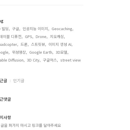
ag
D 빌딩,
구글,
인공지능 이미지,
Geocaching,
테이블 디퓨전,
GPS,
Drone,
지오캐싱,
adcopter,
드론,
스트릿뷰,
이미지 생성 AI,
ogle,
위성영상,
Google Earth,
3D모델,
able Diffusion,
3D City,
구글어스,
street view,
근글
인기글
근댓글
지사항
 글을 퍼가지 마시고 링크를 달아주세요