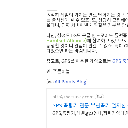
====
솔직히 게임의 가치는 별로 떨어지는 것 같습
는 불사신이 될 수 있죠. 또, 상당히 근접해
을테니, 진짜 서바이벌 게임같은 기분은 안들
다만, 삼성도 LG도 구글 안드로이드 플랫
Handset Alliance)
에 참여하고 있으므로
등장할 것이니 관심이 안갈 수 없죠. 특히 
되었으면 하는 바램입니다.
참고로, GPS를 이용한 게임으로는
GPS 축
민, 푸른하늘
====
(via
All Points Blog
)
http://bc-survey.com
광고
GPS 측량기 전문 부천측기 철저한
UP
GPS,측량기,레벨,gps임대,광파기임대,