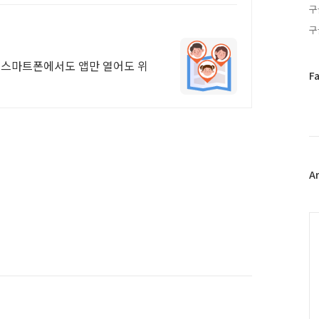
구
구
 스마트폰에서도 앱만 열어도 위
페
F
이
스
북
트
위
터
플
A
러
그
인
C