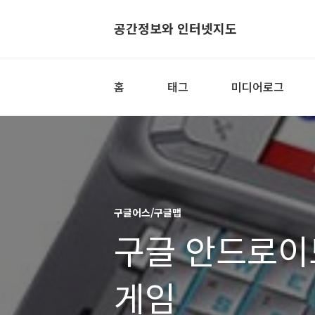
공간정보와 인터넷지도
홈
태그
미디어로그
구글어스/구글맵
구글 안드로이드
게임