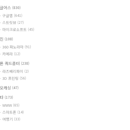
글어스
(830)
구글맵
(641)
스트릿뷰
(27)
마이크로소프트
(45)
사진
(108)
360 파노라마
(91)
카메라
(12)
론 쿼드콥터
(238)
라즈베리파이
(2)
3D 프린팅
(56)
오캐싱
(47)
기타
(173)
WWW
(65)
스마트폰
(14)
여행기
(33)