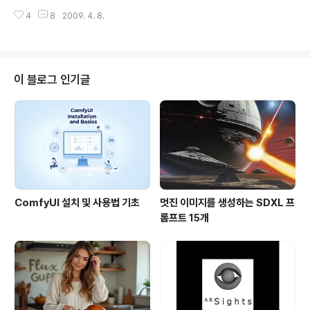
수 있습니다. 아래는 중심부 한곳을 확대해서 전후를 비교
체인점들이 체인점의 위치를 지도로 표시하는 정도가 기본
해 본 모습입니다. 연한색이 원래 영상(2006년 9월)이고,
4
8
2009. 4. 8.
적으로 떠오를 겁니다. 스타벅스나 영화관 같은 경우라면
어두운 것이 이번에 나온 4월 6일날 촬영된 영상입니다.
아주 훌륭하게 응용할 수 있을 것 같고요. 그런데, 오늘은
이 영상에서..
좀 더 특이한 예입니다. 온라인 쇼핑몰에서 상품이 어디로
판매되었는지 실시간으로 표시해주는 사이트입니다. 아래
는 Zappos라는, 온라인으로 각종 신발을 판매하는 사이
이 블로그 인기글
트에서, 구매자의 위치와 상품을 실시간으로 보여주는 지
도입니다. 지도를 직접보시려면 여기로 들어가시면 됩니
다. 우측 위를 보시면 실시간으로 판매된 상품이 우측에서
좌측으로 밀려 나오고, 그 상품의 위치가 아래 지도에 표시
됨을 알 수 있습니다. 예전에 제가 올린 ..
ComfyUI 설치 및 사용법 기초
멋진 이미지를 생성하는 SDXL 프
롬프트 15개