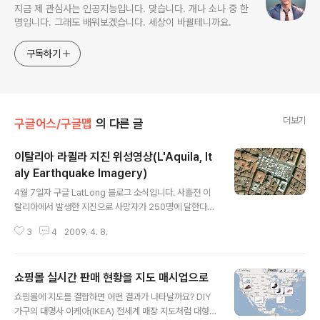
지금 제 관심사는 인공지능입니다. 맞습니다. 개나 소나 중 한
명입니다. 그래도 배워보겠습니다. 세상이 바뀔테니까요.
구독하기
더보기
구글어스/구글맵
의 다른 글
이탈리아 라퀼라 지진 위성영상(L'Aquila, It
aly Earthquake Imagery)
글 내용
4월 7일자 구글 LatLong 블로그 소식입니다. 사흘전 이
탈리아에서 발생한 지진으로 사망자가 250명에 달한다고
합니다. 이 지진은 이탈리아 아브르추 주에서 발생했는데,
3
4
2009. 4. 8.
진앙지가 중세 도시인 라퀼라(L'Aquila)로서 가장 많은 피
해를 받았습니다. 이 라퀼라시의 위성영상을 구글어스에서
볼 수 있다는 내용입니다. 아래는 이번에 나온 GeoEye 사
쇼핑몰 실시간 판매 현황을 지도 매시업으로
의 1미터급 위성영상과(KML), 미국 지질측량국에서 제공
글 내용
한 지진 모니터링 KML을 함께 띄워본 모습입니다. 며칠 전
쇼핑몰에 지도를 결합하면 어떤 결과가 나타날까요? DIY
부터 규모 6급의 지진이 여기 저기서 계속되고 있음을 볼
가구의 대명사 이케아(IKEA) 전세계 매장 지도처럼 대형