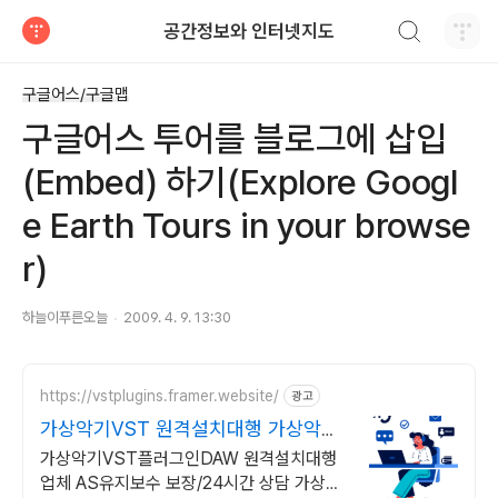
검색하기
공간정보와 인터넷지도
티스토리
구글어스/구글맵
구글어스 투어를 블로그에 삽입
(Embed) 하기(Explore Googl
e Earth Tours in your browse
r)
하늘이푸른오늘
2009. 4. 9. 13:30
https://vstplugins.framer.website/
광고
가상악기VST 원격설치대행 가상악기
플러그인 원격설치대행
가상악기VST플러그인DAW 원격설치대행
업체 AS유지보수 보장/24시간 상담 가상악