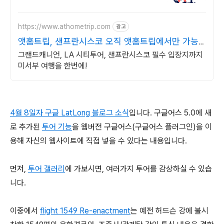
기VST플러그인DAW 원격설치대행 전문업
체/AS 유지보수 보장/24시간 상담
https://www.athometrip.com
광고
앳홈트립, 샌프란시스코 오직 앳홈트립에서만 가능
한
그랜드캐니언, LA 시티투어, 샌프란시스코 필수 입장지까지
미서부 여행을 한번에!
4월 8일자 구글 LatLong 블로그 소식
입니다. 구글어스 5.0에 새
로 추가된
투어 기능
을 웹버전 구글어스(구글어스 플러그인)을 이
용해 자신의 웹사이트에 직접 넣을 수 있다는 내용입니다.
먼저,
투어 갤러리
에 가보시면, 여러가지 투어를 감상하실 수 있습
니다.
이중에서
flight 1549 Re-enactment
는 예전 허드슨 강에 불시