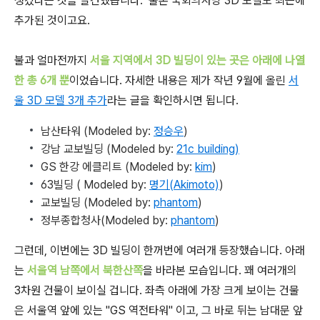
생겼다는 것을 발견했습니다. 물론 국회의사당 3D 모델도 최근에
추가된 것이고요.
불과 얼마전까지
서울 지역에서 3D 빌딩이 있는 곳은 아래에 나열
한 총 6개 뿐
이었습니다. 자세한 내용은 제가 작년 9월에 올린
서
울 3D 모델 3개 추가
라는 글을 확인하시면 됩니다.
남산타워 (Modeled by:
정승우
)
강남 교보빌딩 (Modeled by:
21c building)
GS 한강 에클리트 (Modeled by:
kim
)
63빌딩 ( Modeled by:
명기(Akimoto)
)
교보빌딩 (Modeled by:
phantom
)
정부종합청사(Modeled by:
phantom
)
그런데, 이번에는 3D 빌딩이 한꺼번에 여러개 등장했습니다. 아래
는
서울역 남쪽에서 북한산쪽
을 바라본 모습입니다. 꽤 여러개의
3차원 건물이 보이실 겁니다. 좌측 아래에 가장 크게 보이는 건물
은 서울역 앞에 있는 "GS 역전타워" 이고, 그 바로 뒤는 남대문 앞