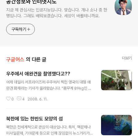
공간정보와 인터넷지도
지금 제 관심사는 인공지능입니다. 맞습니다. 개나 소나 중 한
명입니다. 그래도 배워보겠습니다. 세상이 바뀔테니까요.
구독하기
더보기
구글어스
의 다른 글
우주에서 애완견을 촬영했다고??
글 내용
어제 데일리 서프라이즈에 우주에서 찍힌 영국의 대형 애
완견 화제라는 기사가 올라왔습니다. "몸무게 89kg인 불
독과 마스티프 잡종견 ‘보리스’가 영국 본머스 튜더 그레인
0
4
2008. 6. 11.
지 호텔 정원에서 늘어지게 자고 있는 모습이 구글의 위성
사진 서비스 검색 중 발견"되었다는 것입니다. 개 주인 프
랜 밀너 씨(24)는 "인터넷을 통해 자신의 호텔을 검색해 보
북한에 있는 한반도 모양의 섬
자는 매형의 제의를 받고 구글 어스를 들여다보다가 잔디
글 내용
밭에서 일광욕을 하던 갈색 물체를 확대해 본 결과 보리스
북한은 전세계적으로 관심의 대상입니다. 특히, 핵문제나
인 것을 알고 깜짝 놀랐다"고 말하고 있습니다. 아래는 기
미사일문제, 기아문제 등으로 인해 끊임없이 뉴스거리가
사에 나온 사진입니다. 화살표 끝 위치가 보리스라는 애완