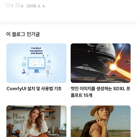
되고 있죠. (그러고보니, 좋은 일로 뉴스거리가 된 적은 별
견이라고 합니다. 물론, 이것은 말도 안되는 이야기입니다.
1
6
2008. 6. 4.
로 없는 것 같네요.) 그러다보니, 구글어스 커뮤니티(Goo
제가 예전에 올린 "구글어스에 포함된 데이터의 종류(1) -
gle Earth Community)에는 북한에 관한 정보를 모은 K
영상"라는 글을 읽어보신 분이..
ML이 심심치 않게 올라옵니다. 그중 대표적인 것이 North
Korea Uncovered 입니다. 2007년 4월에 제작되기 시
작해서 현재 버전 10이 나왔습니다. 이 KML속에는 북한의
이 블로그 인기글
강제노동수용소, 핵발전소, 군사기지 등 다양한 정보가 들
어 있습니다. 아마도 2007년 4월 주간동아에 나왔던 김정
일 별장 위치와 특징이란 기사에 들어 있는 여러 위치도 이
KML속에 들어 있을 것 같습니다. 그런데, 이 KML..
ComfyUI 설치 및 사용법 기초
멋진 이미지를 생성하는 SDXL 프
롬프트 15개