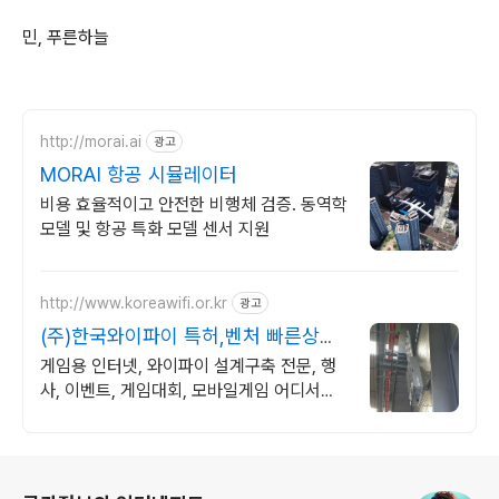
민, 푸른하늘
http://morai.ai
광고
MORAI 항공 시뮬레이터
비용 효율적이고 안전한 비행체 검증. 동역학
모델 및 항공 특화 모델 센서 지원
http://www.koreawifi.or.kr
광고
(주)한국와이파이 특허,벤처 빠른상담
가능
게임용 인터넷, 와이파이 설계구축 전문, 행
사, 이벤트, 게임대회, 모바일게임 어디서나
끊김없이! 와이파이특허 보유, 다양한 시공경
험을 가진 전문성있는 기업
로그 정보