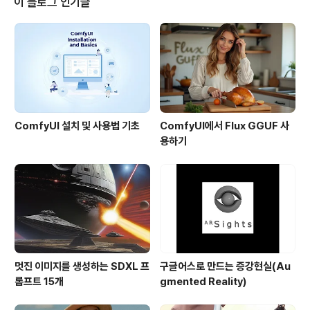
이 블로그 인기글
눌러보면 아래와 같은 화면이 나옵니다. 좀 이상하죠? 많이
이상한가요? 그렇죠... 우측 지도부분에 도로가 하나도 표
시되어 있지 않은데, 좌측을 보면 검색예가 나와 있으니까
요. 아래는 좌측에 있는 검색 예 중에서 충북 대청댐에서 부
산 해운대(으)로 라는 링..
ComfyUI 설치 및 사용법 기초
ComfyUI에서 Flux GGUF 사
용하기
멋진 이미지를 생성하는 SDXL 프
구글어스로 만드는 증강현실(Au
롬프트 15개
gmented Reality)