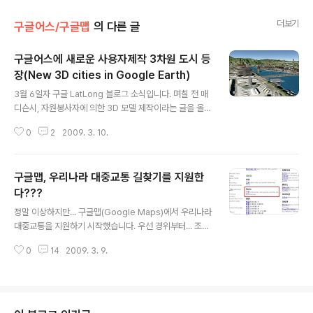
더보기
구글어스/구글맵
의 다른 글
구글어스에 새로운 사용자제작 3차원 도시 등
장(New 3D cities in Google Earth)
글 내용
3월 6일자 구글 LatLong 블로그 소식입니다. 며칠 전 매
디슨시, 자원봉사자에 의한 3D 모델 제작이라는 글을 올렸
는데, 두개의 도시가 추가되었다는 내용입니다. 하나는 스
0
2
2009. 3. 10.
위스의 루체른이고, 다른 하나는 캘리포니아의 산타로사입
니다. 엔싸이버에 따르면 스위스 루체른은 "중세 스위스 도
시의 모습 중 가장 아름다운 풍경을 지닌 구 시가지를 중심
구글맵, 우리나라 대중교통 길찾기를 지원한
으로 역사적인 유산들이 많이 남아있다"고 합니다. 아래는
구글어스에서 루체른(Lucerne)을 들러본 모습입니다. 생
다???
글 내용
각보다 3D건물이 많지 않네요. 아래는 Encyber의 루체
정말 이상하지만... 구글맵(Google Maps)에서 우리나라
른 모습인데, 구글어스에서 똑같은 모습을 찾아보려고 했
대중교통을 지원하기 시작했습니다. 우선 경위부터... 조금
지만... 비슷한 곳은 있지만, 같은 곳으로 보이는 곳은 못찾
전, 구글 대중교통 500%성장 이라는 글을 포스팅한 뒤 여
았습니다. 산타로사쪽도 마찬가지 입니다. 제 생각에는 적
0
14
2009. 3. 9.
기저기 만져보는 도중에, 구글 대중교통 사이트에 들어갔
어도 한 1,000개 정..
다가 갑자기 우리나라에서 전국의 대중교통정보를 지원한
다는 내용을 발견했습니다. 아래가 인증샷입니다. 우리나
라 전국에 대해 버스(도시지역), 지하철, 고속버스 정보를
제공한다고 쓰여져 있습니다. 여기에서 전국이라는 링크를