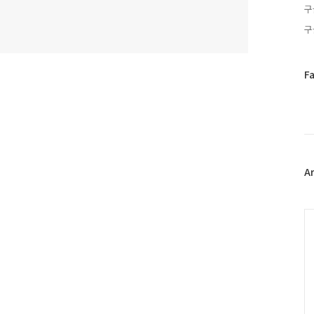
구
구
페
F
이
스
북
트
위
터
플
A
러
그
인
C