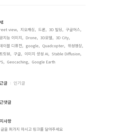
ag
reet view,
지오캐싱,
드론,
3D 빌딩,
구글어스,
공지능 이미지,
Drone,
3D모델,
3D City,
테이블 디퓨전,
google,
Quadcopter,
위성영상,
트릿뷰,
구글,
이미지 생성 AI,
Stable Diffusion,
PS,
Geocaching,
Google Earth,
근글
인기글
근댓글
지사항
 글을 퍼가지 마시고 링크를 달아주세요