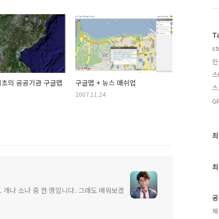
T
st
인
스
최초의 공공기관 구글맵
구글맵 + 뉴스 매쉬업
스
2007.11.24
G
최
최
근
글
과
최
인
기
 개나 소나 중 한 명입니다. 그래도 배워보겠
글
공
제