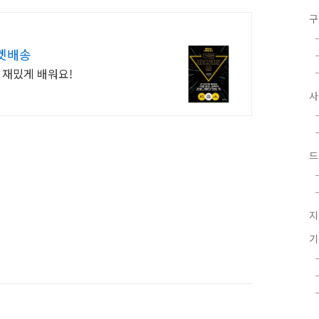
구
켓배송
 재밌게 배워요!
드
지