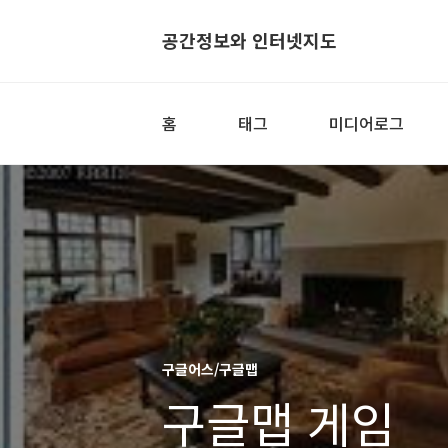
공간정보와 인터넷지도
홈
태그
미디어로그
구글어스/구글맵
구글맵 게임