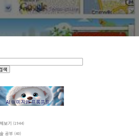
체보기
(1944)
술 공부
(40)