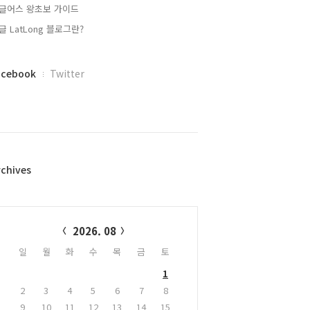
글어스 왕초보 가이드
글 LatLong 블로그란?
acebook
Twitter
rchives
alendar
2026. 08
일
월
화
수
목
금
토
1
2
3
4
5
6
7
8
9
10
11
12
13
14
15