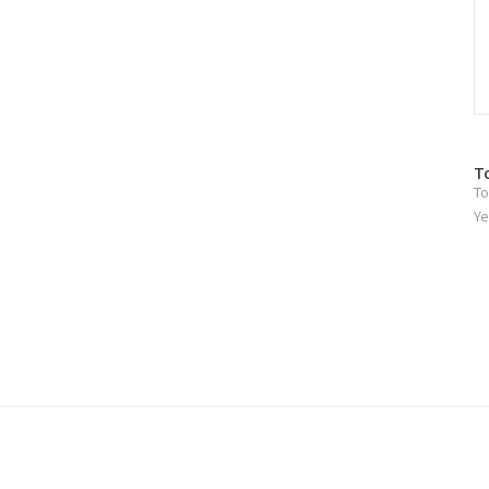
방
T
To
문
자
Ye
수