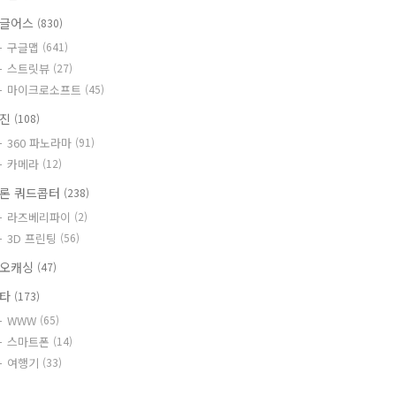
글어스
(830)
구글맵
(641)
스트릿뷰
(27)
마이크로소프트
(45)
사진
(108)
360 파노라마
(91)
카메라
(12)
론 쿼드콥터
(238)
라즈베리파이
(2)
3D 프린팅
(56)
오캐싱
(47)
기타
(173)
WWW
(65)
스마트폰
(14)
여행기
(33)