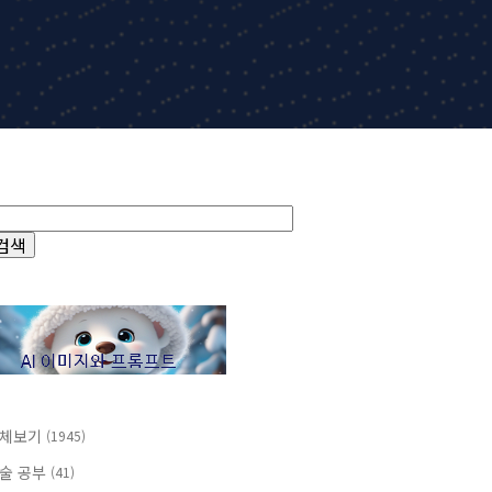
체보기
(1945)
술 공부
(41)