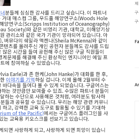
제
트너
분들께 심심한 감사를 드리고 싶습니다. 이 파트너
구
거대 매스컴 그룹, 우드홀 해양연구소(Woods Hole
구
해양연구소(Scripps Institution of Oceanography)
au Society)와 같은 비영리 기관, 대학교, 미해양기상
초공원 관리소와 같은 국가 기관이 망라되어 있습니다. 아
), 버뮤다의 쉐일라 맥켄나(Sheila McKenna)와 같이
페
F
 콘텐츠를 올려주신 개인 공헌자 분들께도 감사를 드립
이
 많은 시간을 들여 공헌해 주신 많은 구글 직원들이
스
경계문제를 해결해 주신 환상적인 엔지니어인 에밀 프
북
이벤트에 참여하실 수 있었습니다.
트
위
ia Earle)과 존 한케(John Hanke)가 대화를 한 후,
터
대한
이야기를 기억
하실 겁니다. 이제 올해 2월부터 수
 바다속을 들여다 볼 수 있게 되었습니다. 구글어스는
플
A
하는 것만큼만 보여줄 수 있죠. 수많은 파트너 분들이
러
달하는 수단으로 사용해온 것처럼, 여러분도 탐사하
그
 분들과 공유할 수 있습니다. 우리는 해양 관련 커뮤니
인
C
 하고, 강력한 교육 도구로 활용될 수 있기를 기대하
 of the Pacific)
에서는 구글어스 플러그인을 사
 있는 교육용 키오스크를 선보기고 있습니다.
게되면 사랑하게 되고, 사랑하게 되면 희망이 있습니