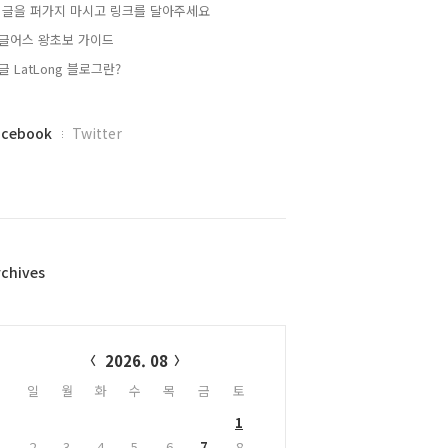
 글을 퍼가지 마시고 링크를 달아주세요
글어스 왕초보 가이드
글 LatLong 블로그란?
acebook
Twitter
rchives
alendar
2026. 08
일
월
화
수
목
금
토
1
2
3
4
5
6
7
8