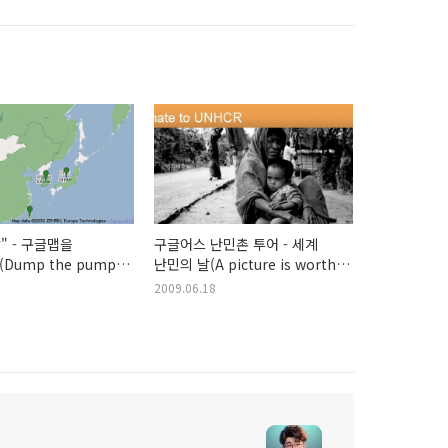
" - 구글맵을
구글어스 난민촌 투어 - 세계
Dump the pump
난민의 날(A picture is worth
transit agencies in
millions of voices)
2009.06.18
aps)