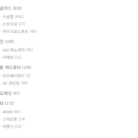
글어스
(830)
구글맵
(641)
스트릿뷰
(27)
마이크로소프트
(45)
사진
(108)
360 파노라마
(91)
카메라
(12)
론 쿼드콥터
(238)
라즈베리파이
(2)
3D 프린팅
(56)
오캐싱
(47)
기타
(173)
WWW
(65)
스마트폰
(14)
여행기
(33)