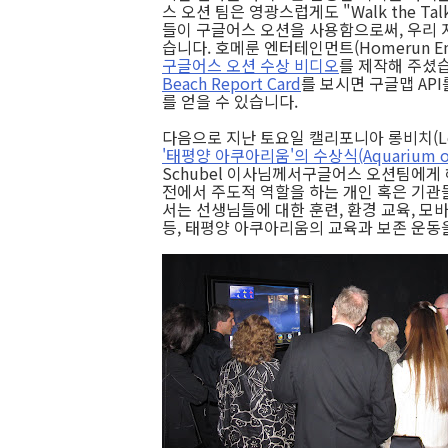
스 오션 팀은 영광스럽게도 "Walk the Ta
들이 구글어스 오션을 사용함으로써, 우리 
습니다. 호메룬 엔터테인먼트(Homerun Ente
구글어스 오션 수상 비디오
를 제작해 주셨습
Beach Report Card
를 보시면 구글맵 AP
를 얻을 수 있습니다.
다음으로 지난 토요일 캘리포니아 롱비치(Lon
'태평양 아쿠아리움'의 수상식(Aquarium of the 
Schubel 이사님께서
구글어스 오션팀에게
전에서 주도적 역할을 하는 개인 혹은 기관
서는 선생님들에 대한 훈련, 환경 교육, 모
등, 태평양 아쿠아리움의 교육과 보존 운동