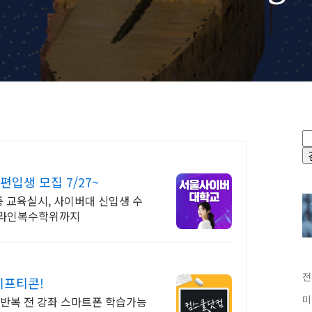
ur partners)
입생 모집 7/27~
격증 교육실시, 사이버대 신입생 수
 온라인복수학위까지
전
기프티콘!
미
한반복 전 강좌 스마트폰 학습가능