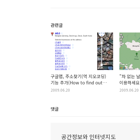
관련글
구글맵, 주소찾기(역 지오코딩)
"차 없는 날
기능 추가(How to find out
이용하세요(
"What's here")
with new 
2009.06.20
2009.06.20
Google M
댓글
공간정보와 인터넷지도