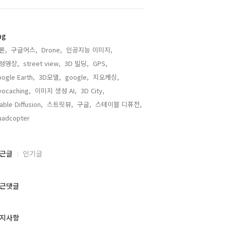
ag
론,
구글어스,
Drone,
인공지능 이미지,
성영상,
street view,
3D 빌딩,
GPS,
ogle Earth,
3D모델,
google,
지오캐싱,
ocaching,
이미지 생성 AI,
3D City,
able Diffusion,
스트릿뷰,
구글,
스테이블 디퓨전,
adcopter,
근글
인기글
근댓글
지사항