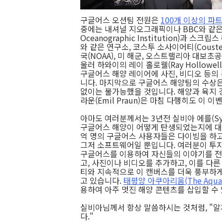
구글어스 오션팀 전원은
100개 이상의 파
중에는 내셔널 지오그래픽이나 BBC와 같은 
Oceanographic Institution)과 스크립스 
와 같은 연구소, 코스투 소사이어티(Couste
국(NOAA), 미 해군, 오스트랠리아 대보
울러 하와이의 레이 홀로웰(Ray Hollowell
구글어스 해양 레이어에 사진, 비디오 등의
니다. 마지막으로 구글어스 해양팀의 수상은
없이는 불가능했을 것입니다. 해양과 육지 
라운(Emil Praun)은 마침 다행히도 이 
아마도 여러분께서는
3년전 실비아 에를(Sylv
구글어스 해양이 어떻게 탄생되었는지에 
억 명의 구글어스 사용자들은 다이빙을 하고
그저 소프트웨어일 뿐입니다. 여러분이 투자
구글어스를 이용하여 자신들의 이야기를 전
고, 사진이나 비디오를 추가하고, 이를 다른
티와 지속적으로 이 캔버스를 더욱 풍부하게
고 있습니다.
태평양 아쿠아리움(The Aquarium
용하여 아주 멋진 해양 콘텐츠를 삽입할 수
실비아님께서 항상 말씀하시는 것처럼, "알
다."