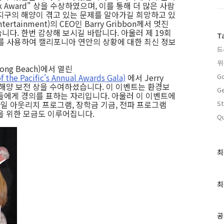
lk Award" 상을 수상하였으며, 이를 통해 더 많은 사람
지구의 해양이 겪고 있는 문제를 알아가길 희망하고 있
rtainment)의 CEO인 Barry Gribbon께서 멋진
니다. 한번 감상해 보시길 바랍니다. 아울러 제 19회
T
I를 사용하여 캘리포니아 연안의 상황에 대한 최신 정보
드
위
g Beach)에서 열린
Pacific's Annual Awards Gala)
에서 Jerry
Go
해양 보전 상을
수여하셨습니다. 이 이벤트는 환경보
Ge
들에게 경의를 표하는 자리입니다. 아울러 이 이벤트에
바일 아웃리치 프로그램, 장학금 기금, 전파 프로그램
St
을 위한 모금도 이루어집니다.
Qu
최
최
근
글
과
최
인
기
글
공