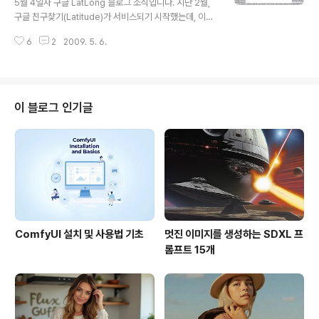
5월 4일자 구글 LatLong 블로그 소식입니다. 지난 2월,
w)란 분은 지난 3년동안 건물의 사진을 직접 찍어 스케치
구글 친구찾기(Latitude)가 서비스되기 시작했는데, 이제
업 모델을 제작하였다고 하네요. 스케치업으로 모델을 제
자신의 위치를 더욱 쉽게 다른 사람과 공유할 수 있게 되었
작하는 게 너무 즐거웠다고 하고요. 우리나라에도 구글 스
6
2
2009. 5. 6.
다는 내용입니다. 이번에 나온 서비스는 2가지입니다. 한
케치업(Sketc..
가지는 블로그나 웹사이트에 자신의 위치를 공개하는 서비
스이고, 다른 하나는 구글에서 제공되는 구글토크(Googl
e Talk)에 자신의 위치를 알려주는 서비스입니다. 우선 블
로그나 웹사이트에 삽입하려면, 구글 공개 위치 뱃지(Goo
이 블로그 인기글
gle Public Location Badge) 사이트에 들어가서 아랫
부분에 아래와 같이 선택을 하고, 맨 아래에 있는 코드를 원
하는 곳에 넣으시면 됩니다. 이 소식을 듣자마저 저도 시험
을 해보고, 오른쪽 위에 구글친구찾기를 삽입해 보았습니
다...
ComfyUI 설치 및 사용법 기초
멋진 이미지를 생성하는 SDXL 프
롬프트 15개