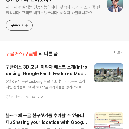
지금 제 관심사는 인공지능입니다. 맞습니다. 개나 소나 중 한
명입니다. 그래도 배워보겠습니다. 세상이 바뀔테니까요.
구독하기
더보기
구글어스/구글맵
의 다른 글
구글어스 3D 모델, 제작자 베스트 소개(Intro
ducing 'Google Earth Featured Model
글 내용
er Profiles')
5월 6일자 구글 LatLong 블로그 소식입니다. 구글 스케
치업 공식블로그에서 3D 모델 제작자들을 정기적으로 소
개해 주는 글을 올리기로 했다는 내용입니다. 맨처음 소개
11
0
2009. 5. 9.
된 3D 모델 제작자는 "IntotheWest"라는 분으로서, 캐나
다 캘거리 시의 고층 빌딩 40여개를 제작했다고 합니다.
거의 혼자힘으로 캘거리를 3D 로 바꾸었다고 하네요. 아래
블로그에 구글 친구찾기를 추가할 수 있습니
는 캐나다 캘거리를 구글어스에서 확인한 모습입니다. 직
접 보시려면 아래의 KML을 실행시켜 보시면 됩니다. 구글
다.(Sharing your location with Google
글 내용
스케치업 공식 블로그의 글을 보면, IntotheWest(Andre
Latitude)