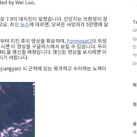
ted by Wei Luo,
에 규모 7.9의 대지진이 덮쳤습니다. 진앙지는 쓰촨성의 성
T
고요. 최신
뉴스
에 따르면, 당국은 사망자가 5만명에 달
G
Qu
부터 지진 후의 영상을 확보하여,
Formosat2
의 위성
시면 이 영상을 구글어스에서 보실 수 있습니다. 우리
인
ML을 갱신할 예정입니다. 갱신된 영상을 보시려면 이
이
 두시기 바랍니다.
Dr
iangyan) 시 근처에 있는 평가하고 수리하는 노력이
최
최
근
글
과
최
인
기
글
공
제