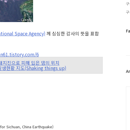
구
구
페
F
onal Space Agency)
께 심심한 감사의 뜻을 표합
이
스
북
61.tistory.com/6
트
위
촨성, 대지진으로 피해 입은 댐의 위치
터
 발생현황 지도(Shaking things up)
플
A
러
그
인
C
 Sichuan, China Earthquake)