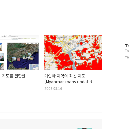
방
T
To
문
자
Ye
수
과 지도를 결합한
미얀마 지역의 최신 지도
(Myanmar maps update)
2008.05.16