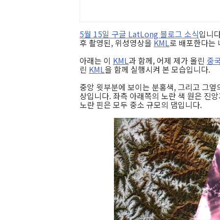
5월 15일 구글 LatLong 블로그 소식
입니다
후 촬영된, 위성영상을
KML
로 배포한다는 
아래는 이
KML
과 함께, 어제 제가 올린
중국
린
KML
을 함께 실행시켜 본 모습입니다.
중앙 윗부분에 보이는 분홍색, 그리고 그옆의
상입니다. 좌측 아래쪽의 노란 색 원은 진앙지
노란 핀은 모두 중소 규모의 댐입니다.