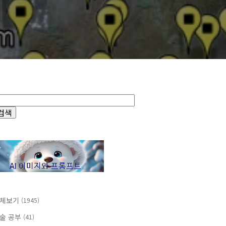
체보기
(1945)
술 공부
(41)