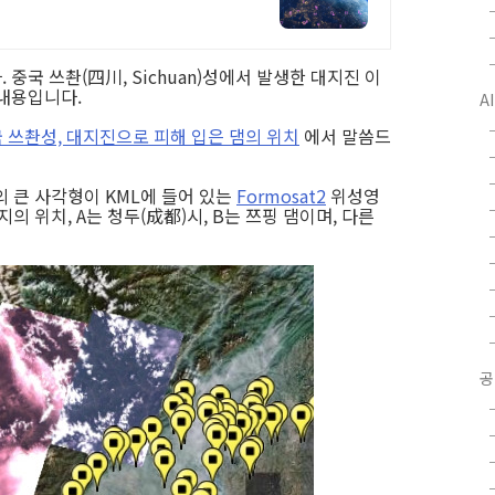
. 중국 쓰촨(四川, Sichuan)성에서 발생한 대지진 이
내용입니다.
A
 쓰촨성, 대지진으로 피해 입은 댐의 위치
에서 말씀드
 큰 사각형이 KML에 들어 있는
Formosat2
위성영
의 위치, A는 청두(成都)시, B는 쯔핑 댐이며, 다른
공