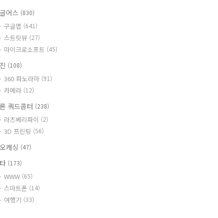
글어스
(830)
구글맵
(641)
스트릿뷰
(27)
마이크로소프트
(45)
사진
(108)
360 파노라마
(91)
카메라
(12)
론 쿼드콥터
(238)
라즈베리파이
(2)
3D 프린팅
(56)
오캐싱
(47)
기타
(173)
WWW
(65)
스마트폰
(14)
여행기
(33)