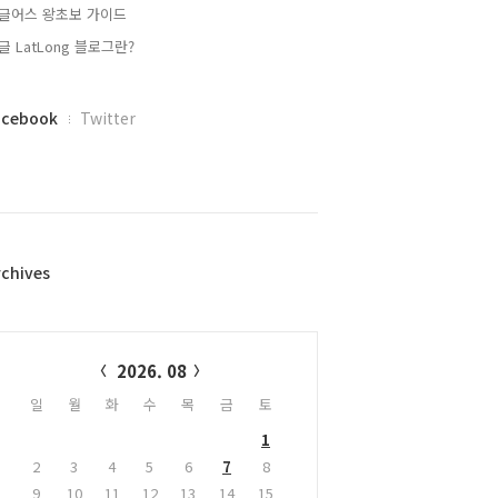
글어스 왕초보 가이드
글 LatLong 블로그란?
acebook
Twitter
rchives
alendar
2026. 08
일
월
화
수
목
금
토
1
2
3
4
5
6
7
8
9
10
11
12
13
14
15