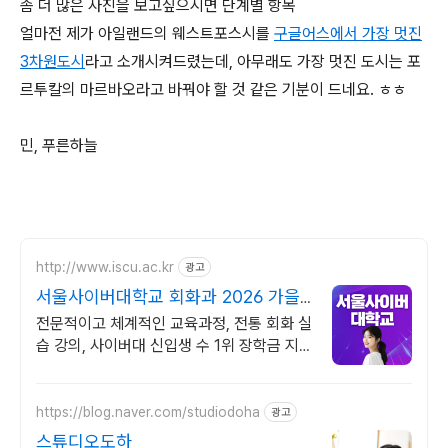
좀 더 많은 사진을 보고싶으시면 단계별 항목
얼마전 제가 아일랜드의 웨스트포스시를
구글어스에서 가장 멋진
3차원도시
라고 소개시켜드렸는데, 아무래도 가장 멋진 도시는 포
르투칼의 마르바오라고 바꿔야 할 것 같은 기분이 드네요. ㅎㅎ
민, 푸른하늘
http://www.iscu.ac.kr
광고
서울사이버대학교 회화과 2026 가을
학기 신편입생
전문적이고 체계적인 교육과정, 전통 회화 실
습 강의, 사이버대 신입생 수 1위 장학금 지
급 1위, 학사 석사 박사 온라인복수학위까지
https://blog.naver.com/studiodoha
광고
스튜디오도하