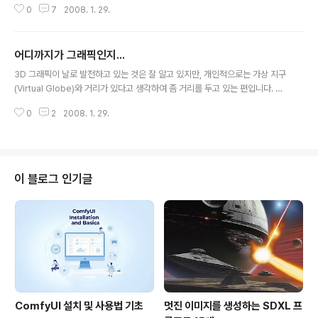
0
7
2008. 1. 29.
studio max 9 으로 애니메이션을 제작하였다고 합니다. 제작에 총 2개월이
소요되었다고 하네요. 기독교를 싫어하시는 분들도 많으시겠지만, 그냥 3D 모
델 그 자체로 감상해 주셨으면 합니다. 이 건물에 대한 자세한 내용은 여기를 들
어디까지가 그래픽인지...
어가 보시면 되고요, 고해상도 비디오를 보시고 싶으시면 http://www.megau
글 내용
pload.com/?d=6DCSIAJ8에 들어가보시면 됩니다.(MEGAUPLOAD 화
3D 그래픽이 날로 발전하고 있는 것은 잘 알고 있지만, 개인적으로는 가상 지구
면이 나타난 후, ???를 입력하세요 라는 부분에 지..
(Virtual Globe)와 거리가 있다고 생각하여 좀 거리를 두고 있는 편입니다. 하
지만, 아래의 비디오를 보고는 정말 감탄을 했습니다. 미국 세인트루이스(St. L
0
2
2008. 1. 29.
ouis) 인근에 있는 Forest Lake이라는 새로 개발된 주거 단지를 선전하는 비
디오인데요, 정말 어디까지 그래픽인지 어디가 실사인지 구분하기가 힘듧니다.
물론 유튜브 비디오가 품질이 떨어지기 때문일 수도 있습니다. 자세히 들여다
보면 비디오 처음부터 끝까지 모두 3D 모델로 만든 것 같다는 생각이 듭니다.
그러면서도 너무나 자연스럽네요. 구글어스가 등장한 이후로 3D 모델, 3D 도
이 블로그 인기글
시가 발전해 온 과정을 보면, 언젠가는 가상지구도 이 비디오가 보여주는 정..
ComfyUI 설치 및 사용법 기초
멋진 이미지를 생성하는 SDXL 프