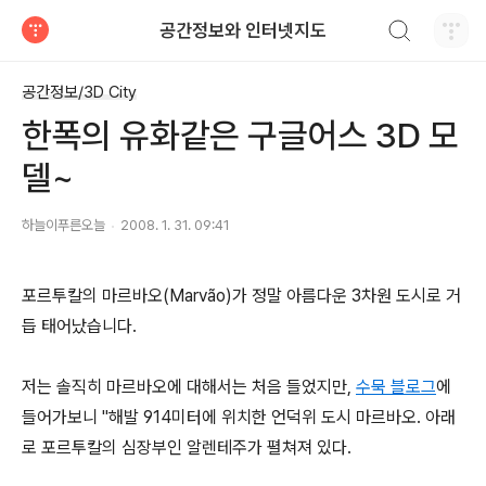
검색하기
공간정보와 인터넷지도
티스토리
공간정보/3D City
한폭의 유화같은 구글어스 3D 모
델~
하늘이푸른오늘
2008. 1. 31. 09:41
포르투칼의 마르바오(Marvão)가 정말 아름다운 3차원 도시로 거
듭 태어났습니다.
저는 솔직히 마르바오에 대해서는 처음 들었지만,
수묵 블로그
에
들어가보니 "해발 914미터에 위치한 언덕위 도시 마르바오. 아래
로 포르투칼의 심장부인 알렌테주가 펼쳐져 있다.