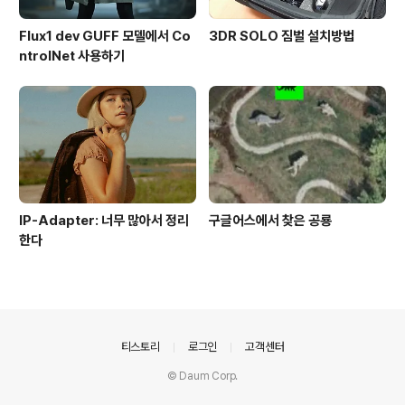
Flux1 dev GUFF 모델에서 Co
3DR SOLO 짐벌 설치방법
ntrolNet 사용하기
IP-Adapter: 너무 많아서 정리
구글어스에서 찾은 공룡
한다
의안내
티스토리
로그인
고객센터
© Daum Corp.