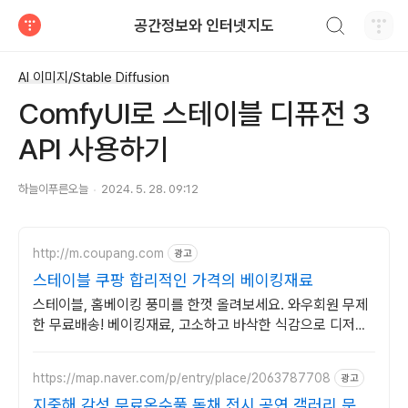
검색하기
공간정보와 인터넷지도
티스토리
AI 이미지/Stable Diffusion
ComfyUI로 스테이블 디퓨전 3
API 사용하기
하늘이푸른오늘
2024. 5. 28. 09:12
http://m.coupang.com
광고
스테이블 쿠팡 합리적인 가격의 베이킹재료
스테이블, 홈베이킹 풍미를 한껏 올려보세요. 와우회원 무제
한 무료배송! 베이킹재료, 고소하고 바삭한 식감으로 디저트
를 완성해요. 로켓배송으로 빠르게!
https://map.naver.com/p/entry/place/2063787708
광고
지중해 감성 무료온수풀 독채 전시 공연 갤러리 문화