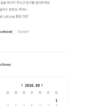
 글을 퍼가지 마시고 링크를 달아주세요
글어스 왕초보 가이드
글 LatLong 블로그란?
acebook
Twitter
rchives
alendar
2026. 08
일
월
화
수
목
금
토
1
2
3
4
5
6
7
8