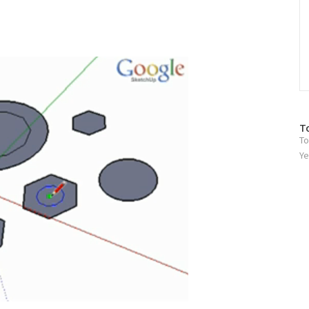
방
T
To
문
자
Ye
수