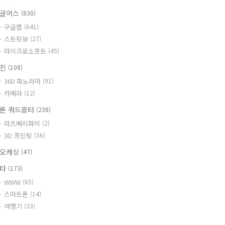
글어스
(830)
구글맵
(641)
스트릿뷰
(27)
마이크로소프트
(45)
사진
(108)
360 파노라마
(91)
카메라
(12)
론 쿼드콥터
(238)
라즈베리파이
(2)
3D 프린팅
(56)
오캐싱
(47)
기타
(173)
WWW
(65)
스마트폰
(14)
여행기
(33)