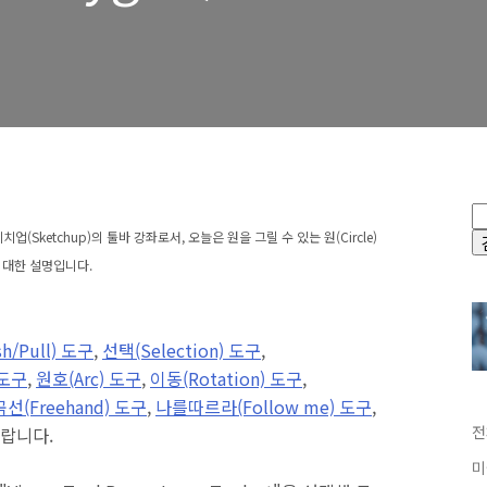
Sketchup)의 툴바 강좌로서, 오늘은 원을 그릴 수 있는 원(Circle)
에 대한 설명입니다.
/Pull) 도구
,
선택(Selection) 도구
,
 도구
,
원호(Arc) 도구
,
이동(Rotation) 도구
,
선(Freehand) 도구
,
나를따르라(Follow me) 도구
,
전
랍니다.
미