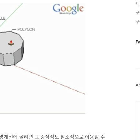
제
구
구
페
F
이
스
북
트
위
터
플
A
러
그
인
C
 경계선에 올리면 그 중심점도 참조점으로 이용할 수