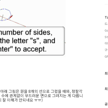
T
드
Go
St
이
구
G
최
최
근
글
과
최
 아래 그림은 원을 8개의 선으로 그렸을 때와, 정팔각
인
의 수에 관계없이 부드러운 면으로 그려지는 게 다릅니
기
지 잘 이해가 안되네요 ㅠㅠ)
글
공