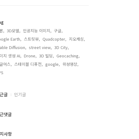
ag
론,
3D모델,
인공지능 이미지,
구글,
ogle Earth,
스트릿뷰,
Quadcopter,
지오캐싱,
able Diffusion,
street view,
3D City,
미지 생성 AI,
Drone,
3D 빌딩,
Geocaching,
글어스,
스테이블 디퓨전,
google,
위성영상,
PS,
근글
인기글
근댓글
지사항