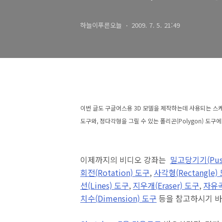
하늘이푸른오늘
2009. 7. 5. 21:49
이번 글도 구글어스용 3D 모델을 제작하는데 사용되는 스케치업(
도구와, 정다각형을 그릴 수 있는 폴리곤(Polygon) 도구
이제까지의 비디오 강좌는
밀고당기기(Push
회전(Rotation) 도구
,
사각형(Rectangle)
선(Lines) 도구
,
지우개(Eraser) 도구
,
자유곡
치수(Dimension) 도구
등을 참고하시기 바