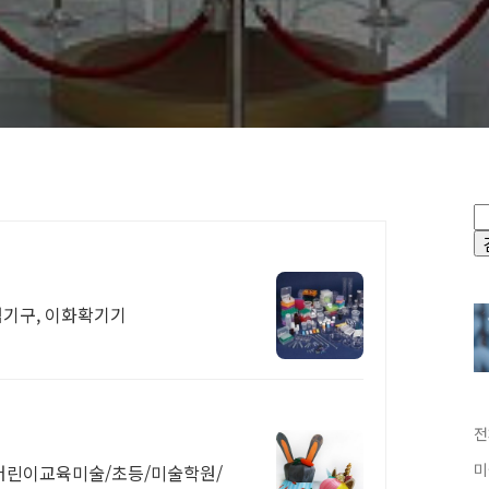
험기구, 이화확기기
전
미
어린이교육미술/초등/미술학원/