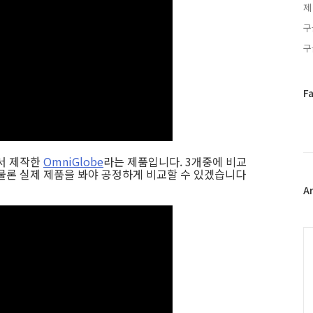
제
구
구
페
F
이
스
북
트
s에서 제작한
OmniGlobe
라는 제품입니다. 3개중에 비교
위
. 물론 실제 제품을 봐야 공정하게 비교할 수 있겠습니다
터
플
A
러
그
인
C