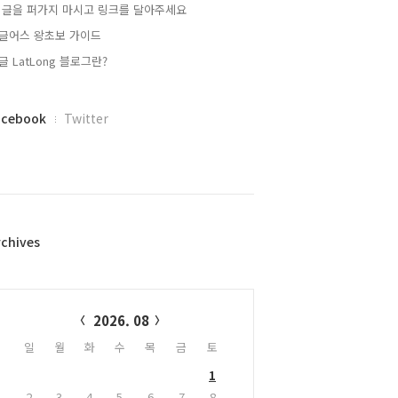
 글을 퍼가지 마시고 링크를 달아주세요
글어스 왕초보 가이드
글 LatLong 블로그란?
acebook
Twitter
rchives
alendar
2026. 08
일
월
화
수
목
금
토
1
2
3
4
5
6
7
8