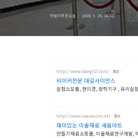
하늘이푸른오늘
2008. 5. 26. 08:53
http://www.daegil2.com/
광고
비이커전문 대길사이언스
실험소모품, 현미경, 광학기구 , 유리실
http://www.saewoom.net
광고
재미있는 미술재료 새움아트
만들기재료쇼핑몰, 미술재료연구개발, 