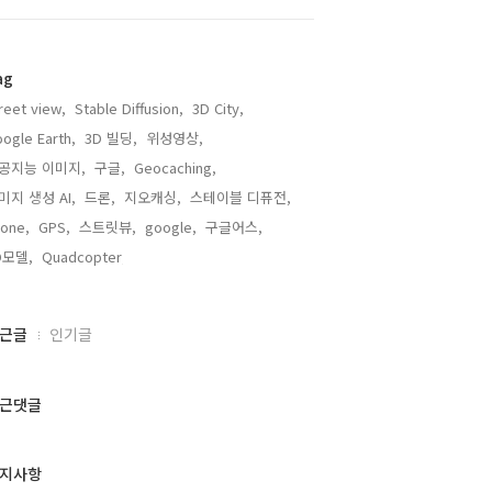
ag
reet view,
Stable Diffusion,
3D City,
ogle Earth,
3D 빌딩,
위성영상,
공지능 이미지,
구글,
Geocaching,
미지 생성 AI,
드론,
지오캐싱,
스테이블 디퓨전,
one,
GPS,
스트릿뷰,
google,
구글어스,
D모델,
Quadcopter,
근글
인기글
근댓글
지사항