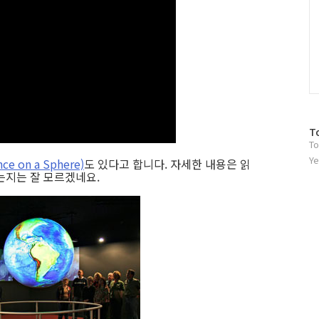
방
T
To
문
자
Ye
ce on a Sphere)
도 있다고 합니다. 자세한 내용은 읽
수
는지는 잘 모르겠네요.