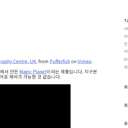
T
st
Go
인
이
Dr
raphy Centre, UK.
from
Pufferfish
on
Vimeo
.
3
회사에서 만든
Magic Planet
이라는 제품입니다. 지구본
어로 제어가 가능한 것 같습니다.
최
최
근
글
과
최
인
기
글
공