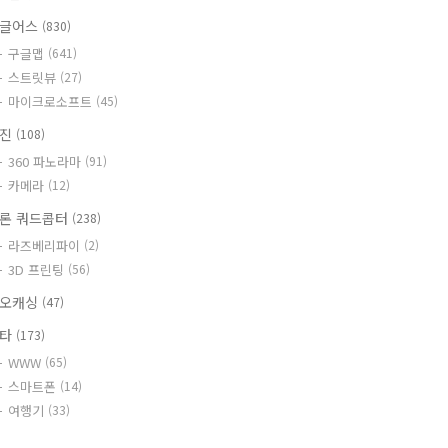
글어스
(830)
구글맵
(641)
스트릿뷰
(27)
마이크로소프트
(45)
사진
(108)
360 파노라마
(91)
카메라
(12)
론 쿼드콥터
(238)
라즈베리파이
(2)
3D 프린팅
(56)
오캐싱
(47)
기타
(173)
WWW
(65)
스마트폰
(14)
여행기
(33)