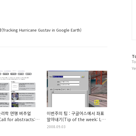
ng Hurricane Gustav in Google Earth)
방
T
To
문
자
Ye
수
물리학 연맹 버추얼
이번주의 팁 : 구글어스에서 좌표
l for abstracts:
알아내기(Tip of the week: Lat
lobes at AGU)
Long on Lat/Long)
2008.09.03