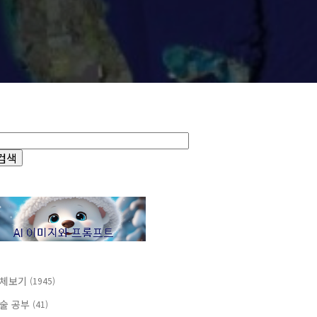
체보기
(1945)
술 공부
(41)