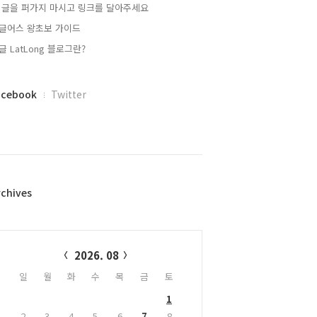
 글을 퍼가지 마시고 링크를 달아주세요
글어스 왕초보 가이드
글 LatLong 블로그란?
acebook
Twitter
rchives
alendar
2026. 08
일
월
화
수
목
금
토
1
2
3
4
5
6
7
8