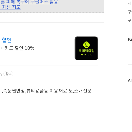
마 사이클론 피해 복구에 구글어스 활용
제
역의 최신 지도
구
구
 할인
페
F
이
+ 카드 할인 10%
스
북
트
위
by
광고
터
플
A
러
트,속눈썹연장,뷰티용품등 미용재료 도,소매전문
그
인
C