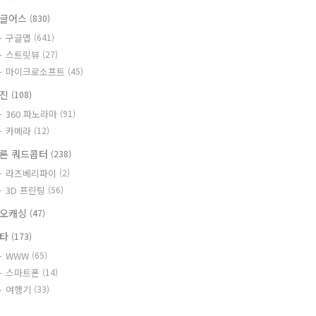
글어스
(830)
구글맵
(641)
스트릿뷰
(27)
마이크로소프트
(45)
사진
(108)
360 파노라마
(91)
카메라
(12)
론 쿼드콥터
(238)
라즈베리파이
(2)
3D 프린팅
(56)
오캐싱
(47)
기타
(173)
WWW
(65)
스마트폰
(14)
여행기
(33)