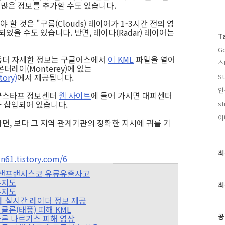
 많은 정보를 추가할 수도 있습니다.
 것은 "구름(Clouds) 레이어가 1-3시간 전의 영
었을 수도 있습니다. 반면, 레이다(Radar) 레이어는
T
Go
좀더 자세한 정보는 구글어스에서
이 KML
파일을 열어
스
레이(Monterey)에 있는
ory)
에서 제공됩니다.
St
인
구스타프 정보센터
웹 사이트
에 들어 가시면 대피센터
 지도가 삽입되어 있습니다.
st
이
면, 보다 그 지역 관계기관의 정확한 지시에 귀를 기
최
최
61.tistory.com/6
근
의 지도: 샌프랜시스코 유류유출사고
글
홍수지도
과
최
홍수지도
인
스, 세계 실시간 레이더 정보 제공
기
 사이클론(태풍) 피해 KML
글
공
 사이클론 나르기스 피해 영상