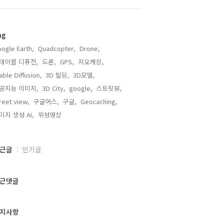
ag
ogle Earth,
Quadcopter,
Drone,
테이블 디퓨전,
드론,
GPS,
지오캐싱,
able Diffusion,
3D 빌딩,
3D모델,
공지능 이미지,
3D City,
google,
스트릿뷰,
reet view,
구글어스,
구글,
Geocaching,
미지 생성 AI,
위성영상,
근글
인기글
근댓글
지사항