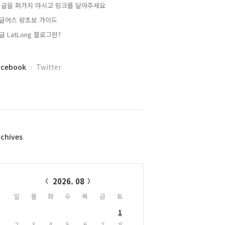
 글을 퍼가지 마시고 링크를 달아주세요
글어스 왕초보 가이드
글 LatLong 블로그란?
acebook
Twitter
rchives
alendar
2026. 08
일
월
화
수
목
금
토
1
2
3
4
5
6
7
8