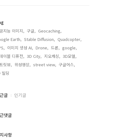
ag
공지능 이미지,
구글,
Geocaching,
ogle Earth,
Stable Diffusion,
Quadcopter,
PS,
이미지 생성 AI,
Drone,
드론,
google,
테이블 디퓨전,
3D City,
지오캐싱,
3D모델,
트릿뷰,
위성영상,
street view,
구글어스,
D 빌딩,
근글
인기글
근댓글
지사항