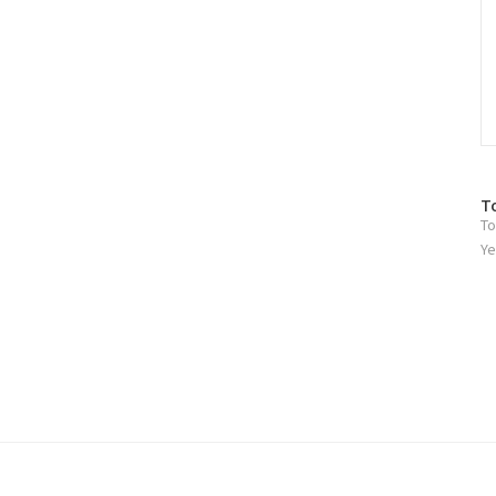
방
T
To
문
자
Ye
수