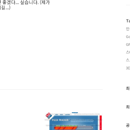
좋겠다... 싶습니다. (제가
...)
T
인
Go
G
스
스
3
최
최
근
글
과
최
인
기
글
공