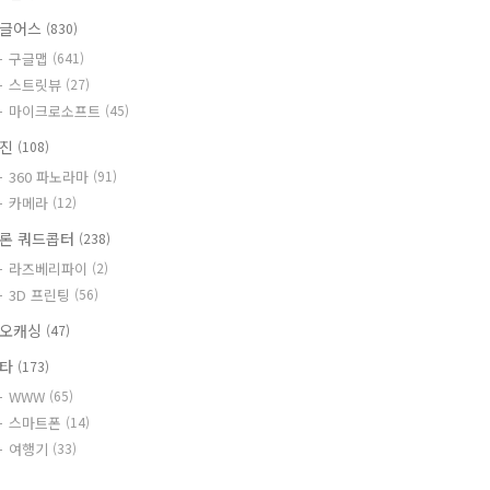
글어스
(830)
구글맵
(641)
스트릿뷰
(27)
마이크로소프트
(45)
사진
(108)
360 파노라마
(91)
카메라
(12)
론 쿼드콥터
(238)
라즈베리파이
(2)
3D 프린팅
(56)
오캐싱
(47)
기타
(173)
WWW
(65)
스마트폰
(14)
여행기
(33)