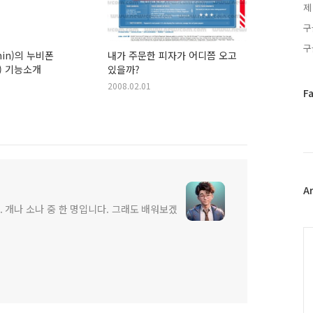
제
구
구
min)의 누비폰
내가 주문한 피자가 어디쯤 오고
ne) 기능소개
있을까?
2008.02.01
페
F
이
스
북
트
위
터
플
A
러
 개나 소나 중 한 명입니다. 그래도 배워보겠
그
인
C