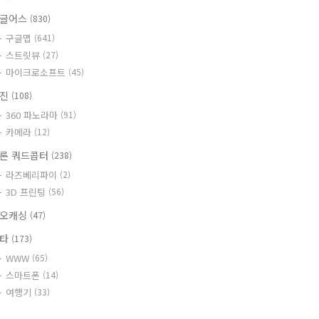
글어스
(830)
구글맵
(641)
스트릿뷰
(27)
마이크로소프트
(45)
사진
(108)
360 파노라마
(91)
카메라
(12)
론 쿼드콥터
(238)
라즈베리파이
(2)
3D 프린팅
(56)
오캐싱
(47)
기타
(173)
WWW
(65)
스마트폰
(14)
여행기
(33)