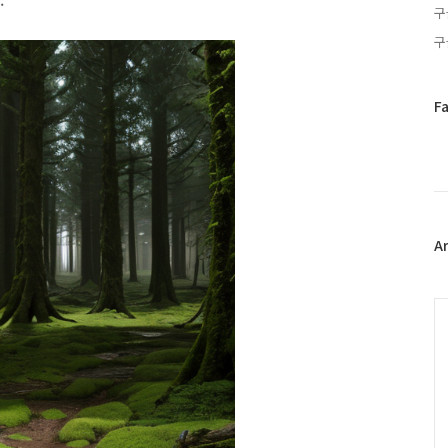
구
구
페
F
이
스
북
트
위
터
플
A
러
그
인
C