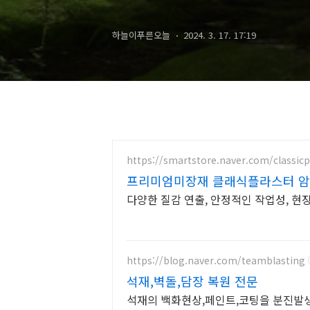
하늘이푸른오늘
2024. 3. 17. 17:19
https://smartstore.naver.com/classicp
프리미엄미장재 클래식플라스터 암
장
다양한 질감 연출, 안정적인 작업성, 현
https://blog.naver.com/teamblasting
석재,벽돌,담장 복원 전문
석재의 백화현상,페인트,코팅을 분진발생