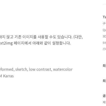
T
구
Qu
지 않고 기존 이미지를 사용할 수도 있습니다. (다만,
3
xt2img 페이지에서 아래와 같이 설정합니다.
St
스
최
최
ormed, sketch, low contrast, watercolor
근
글
 Karras
과
최
인
기
글
공
제
.