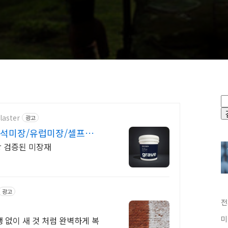
laster
광고
석미장/유럽미장/셀프미
장 검증된 미장재
광고
전
미
 없이 새 것 처럼 완벽하게 복