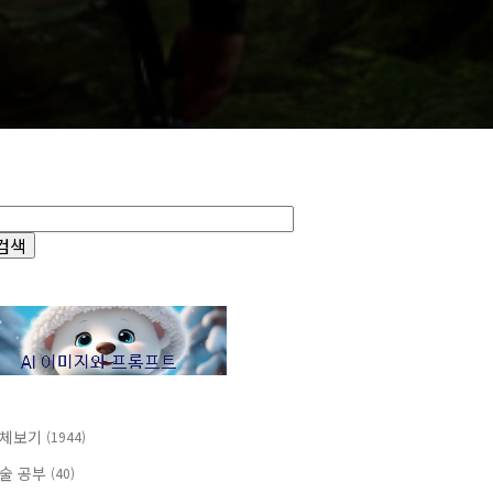
체보기
(1944)
술 공부
(40)