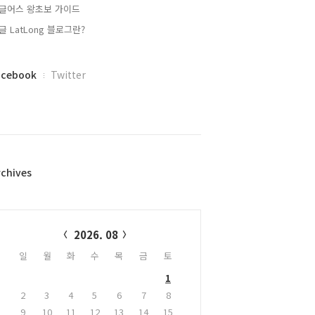
글어스 왕초보 가이드
글 LatLong 블로그란?
acebook
Twitter
rchives
alendar
2026. 08
일
월
화
수
목
금
토
1
2
3
4
5
6
7
8
9
10
11
12
13
14
15