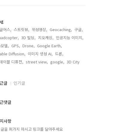
ag
글어스,
스트릿뷰,
위성영상,
Geocaching,
구글,
adcopter,
3D 빌딩,
지오캐싱,
인공지능 이미지,
D모델,
GPS,
Drone,
Google Earth,
able Diffusion,
이미지 생성 AI,
드론,
테이블 디퓨전,
street view,
google,
3D City,
근글
인기글
근댓글
지사항
 글을 퍼가지 마시고 링크를 달아주세요