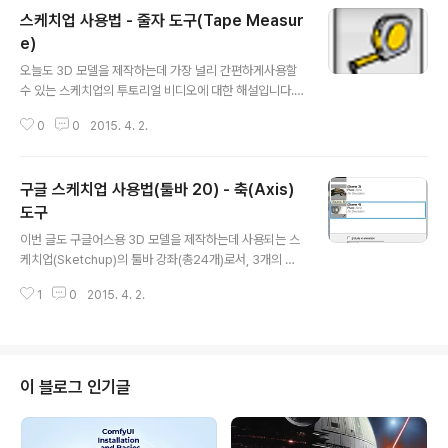
스케치업 사용법 - 줄자 도구(Tape Measur
e)
글 내용
오늘도 3D 모델을 제작하는데 가장 널리 간편하게사용할
수 있는 스케치업의 투토리얼 비디오에 대한 해설입니다.
이번에는 줄자도구(Tape Measure) 대한 설명입니다.
0
0
2015. 4. 2.
이제까지의 비디오 강좌는 3D 프린팅 카테고리를 열어보
면 한꺼번에 보실 수 있습니다. 사실 예전에 작성한 글들은
스케치업이 버전업되고, 비디오 자체도 바뀌었기 때문에
구글 스케치업 사용법(툴바 20) - 축(Axis)
손을 봐야 합니다만, 전체적인 내용에는 그다지 차이가 없
어 그대로 놓아뒀습니다. 이해해 주시면 감사하겠습니다.
도구
글 내용
우선 스케치업을 실행하신 후 "View->Tool Bars-> La
이번 글도 구글어스용 3D 모델을 제작하는데 사용되는 스
rge Toolset"을 선택해 두시면, 비디오에 나오는 것과 비
케치업(Sketchup)의 툴바 강좌(총24개)로서, 3개의 축
슷한 환경이 됩니다. 먼저 비디오를 보여드리고, 중요한 부
의 기준점 및 방향을 설정하는 축(Axis) 도구에 대한 설명
분만 따로 추려 아래에 설명을 하였으니, 이 비디오를 다른
1
0
2015. 4. 2.
입니다. (이글은 수정하여 새로 발행합니다.) 이제까지의
창으로 띄워놓고 ..
비디오 강좌는 밀고당기기(Push/Pull) 도구, 선택(Select
ion) 도구, 회전(Rotation) 도구, 사각형(Rectangle) 도
구, 원호(Arc) 도구, 이동(Rotation) 도구, 선(Lines) 도
구, 지우개(Eraser) 도구, 자유곡선(Freehand) 도구, 나
이 블로그 인기글
를따르라(Follow me) 도구, 치수(Dimension) 도구, 원/
폴리곤(Circle/Polygon)도구, 걷기(Walk) 도구, 오프셋
(Offset) 도구, 콤포넌트(Componen..