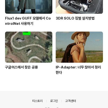
Flux1 dev GUFF 모델에서 Co
3DR SOLO 짐벌 설치방법
ntrolNet 사용하기
구글어스에서 찾은 공룡
IP-Adapter: 너무 많아서 정리
한다
의안내
티스토리
로그인
고객센터