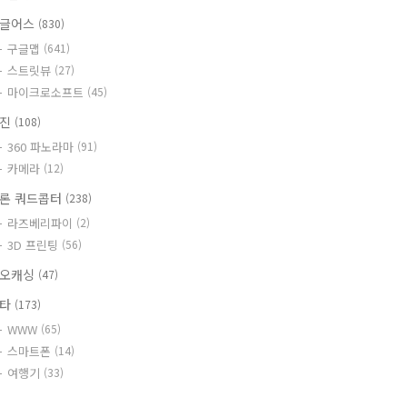
글어스
(830)
구글맵
(641)
스트릿뷰
(27)
마이크로소프트
(45)
사진
(108)
360 파노라마
(91)
카메라
(12)
론 쿼드콥터
(238)
라즈베리파이
(2)
3D 프린팅
(56)
오캐싱
(47)
기타
(173)
WWW
(65)
스마트폰
(14)
여행기
(33)