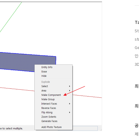
T
St
st
Ge
인
3
최
최
근
글
과
최
인
기
글
공
제