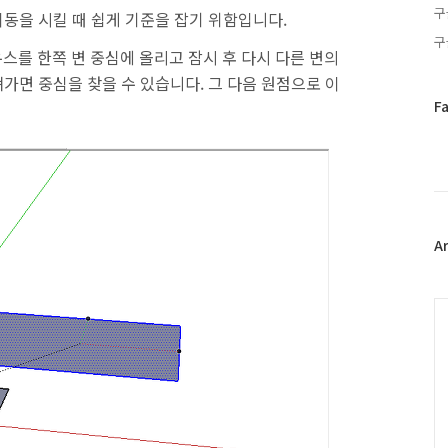
구
동을 시킬 때 쉽게 기준을 잡기 위함입니다.
구
스를 한쪽 변 중심에 올리고 잠시 후 다시 다른 변의
가면 중심을 찾을 수 있습니다. 그 다음 원점으로 이
페
F
이
스
북
트
위
터
플
A
러
그
인
C