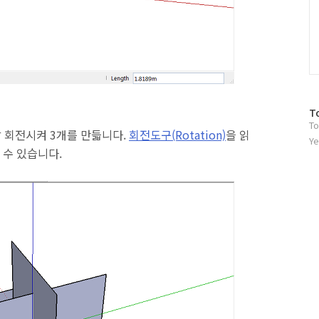
방
T
To
문
각 회전시켜 3개를 만듧니다.
회전도구(Rotation)
을 읽
자
Ye
수 있습니다.
수