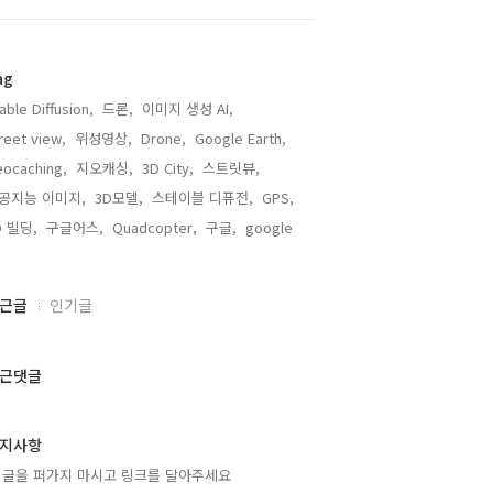
ag
able Diffusion,
드론,
이미지 생성 AI,
reet view,
위성영상,
Drone,
Google Earth,
ocaching,
지오캐싱,
3D City,
스트릿뷰,
공지능 이미지,
3D모델,
스테이블 디퓨전,
GPS,
D 빌딩,
구글어스,
Quadcopter,
구글,
google,
근글
인기글
근댓글
지사항
 글을 퍼가지 마시고 링크를 달아주세요