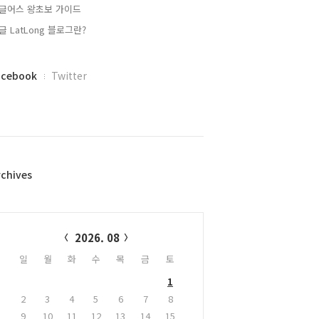
글어스 왕초보 가이드
글 LatLong 블로그란?
acebook
Twitter
rchives
alendar
2026. 08
일
월
화
수
목
금
토
1
2
3
4
5
6
7
8
9
10
11
12
13
14
15