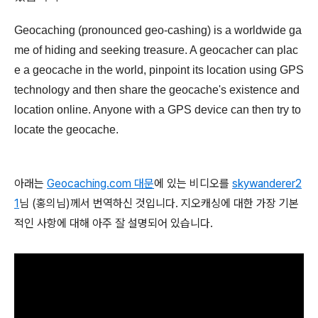
Geocaching (pronounced geo-cashing) is a worldwide ga
me of hiding and seeking treasure. A geocacher can plac
e a geocache in the world, pinpoint its location using GPS
technology and then share the geocache's existence and
location online. Anyone with a GPS device can then try to
locate the geocache.
아래는
Geocaching.com 대문
에 있는 비디오를
skywanderer2
1
님 (홍의님)께서 번역하신 것입니다. 지오캐싱에 대한 가장 기본
적인 사항에 대해 아주 잘 설명되어 있습니다.