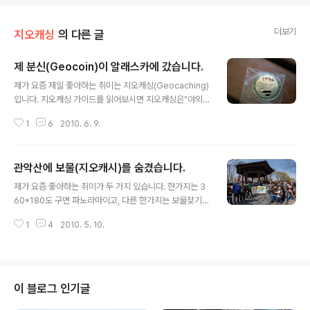
더보기
지오캐싱
의 다른 글
제 분신(Geocoin)이 알래스카에 갔습니다.
글 내용
제가 요즘 제일 좋아하는 취미는 지오캐싱(Geocaching)
입니다. 지오캐싱 가이드를 읽어보시면 지오캐싱은"야외활
동을 즐기며, GPS를 보유하고 있는 분들이 전 세계적으로
1
6
2010. 6. 9.
즐기고 있는 최첨단 보물찾기 놀이"로 정의되어 있습니다.
간단히 말하자면, 누군가가 경치가 좋은 곳에 무언가를 숨
기고 이곳의 위치와 내용을 Geocaching.com 이라는 사
관악산에 보물(지오캐시)를 숨겼습니다.
이트에 올리면, 누구든지 이것을 찾아가서 다녀간다는 기
글 내용
록을 남기고 다시 Geocaching.com에 올리는 간단한 게
제가 요즘 좋아하는 취미가 두 가지 있습니다. 한가지는 3
임입니다. 따라서 캐시에는 로그북이 필수지만, 큰 캐시의
60*180도 구면 파노라마이고, 다른 한가지는 보물찾기
경우에는 여러가지 기념품이 들어갈 수 도 있습니다. 현재
(지오캐싱)입니다. 그중에서 오늘은 지오캐싱(GeoCachi
전세계적으로 1백만개 이상의 캐시가 숨겨져 있고, 우리나
1
4
2010. 5. 10.
ng), 그중에서도 제가 얼마전 보물(캐시, Cache)을 숨긴
라에도 3,000개 이상의 캐시가 있습니다. 아래는 지오캐
경험에 대해 말씀드리겠습니다. 지금까지는 주로 사진을
싱에 대해 간단히 설..
촬영하러 다니면서 그 주변에 캐시가 있으면 찾고, 캐시가
있어도 시간이 없으면 지나가고... 즉, 주로 파노라마 사진
촬영이 위주였습니다. 그런데 요즘들어 약간 달라졌습니
이 블로그 인기글
다. 올해 초까지 제가 찾은 캐시는 불과 8개에 불과했는데,