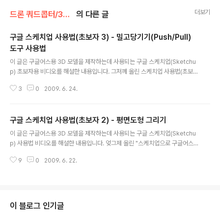
더보기
드론 쿼드콥터/3D 프린팅
의 다른 글
구글 스케치업 사용법(초보자 3) - 밀고당기기(Push/Pull)
도구 사용법
글 내용
이 글은 구글어스용 3D 모델을 제작하는데 사용되는 구글 스케치업(Sketchu
p) 초보자용 비디오를 해설한 내용입니다. 그저께 올린 스케치업 사용법(초보자
2) - 평면도형 그리기에서는 평면도형을 그리는 가장 기초적인 원리 및 방법에
3
0
2009. 6. 24.
대해 설명했습니다. 대략적으로, 동일한 평면에 폐곡선을 그리면 평면도형이 생
성된다는 것과, 적절한 참조점(inferring point), 즉 중간점, 끝점 등을 잘 이용
하면 쉽게 평면도형을 그릴 수 있다는 내용이었습니다. Sketchup 7을 다운로
구글 스케치업 사용법(초보자 2) - 평면도형 그리기
드 받으셨다면, 아래 비디오에 나오는 내용과 동일한 환경을 맞추기 위하여 "Vi
글 내용
ew->Tool Bars-> Large Toolset"을 선택해 두는 것이 좋습니다. 오늘은
이 글은 구글어스용 3D 모델을 제작하는데 사용되는 구글 스케치업(Sketchu
평면도형을 3D 로 만들 때 사용하는 밀고당기기(Push..
p) 사용법 비디오를 해설한 내용입니다. 엊그제 올린 "스케치업으로 구글어스
용 3D 모델 제작방법"의 아랫부분에서는 스케치업을 사용할 때 가장 기본적으
9
0
2009. 6. 22.
로 알아야할 개념에 대해 설명했습니다. 아울러, 회전(Orbit), 확대축소(Zoo
m), 이동(Pan) 등 화면을 제어하는 방법과, 평면 도형을 그린후 밀고당기기(Pu
sh/Pull) 도구를 사용하면 쉽게 3D 모델을 만들 수 있다는 것을 설명했습니다.
이번에는 가장 중요한 부분인 평면도형을 그리는 방법을 설명하는 비디오입니
다. 여기에서는 가장 기초적으로 선(Line) 도구를 이용하여 평면도형을 만드는
이 블로그 인기글
방법, 주의해야 할 사항, 그리고 알아두면 편리한 사항 등을 설명하고 있습니