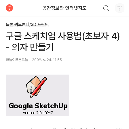
검색하기
공간정보와 인터넷지도
티스토리
드론 쿼드콥터/3D 프린팅
구글 스케치업 사용법(초보자 4)
- 의자 만들기
하늘이푸른오늘
2009. 6. 24. 11:55